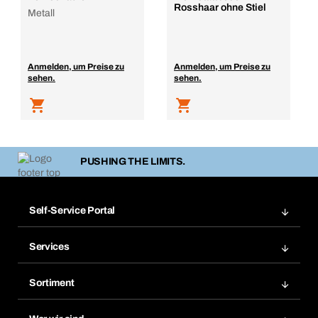
Rosshaar ohne Stiel
Metall
Anmelden, um Preise zu
Anmelden, um Preise zu
sehen.
sehen.
PUSHING THE LIMITS.
Self-Service Portal
Bestellungen
Services
Rechnungen
Bera Modul
Merklisten
Sortiment
Bera Smart
Nachbestellungen
Produktneuheiten
Chemical Safety Management