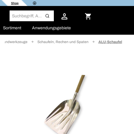
Shop
Sortiment
Anwendungsgebiete
Handwerkzeuge
Schaufeln, Rechen und Spaten
ALU-Schaufel