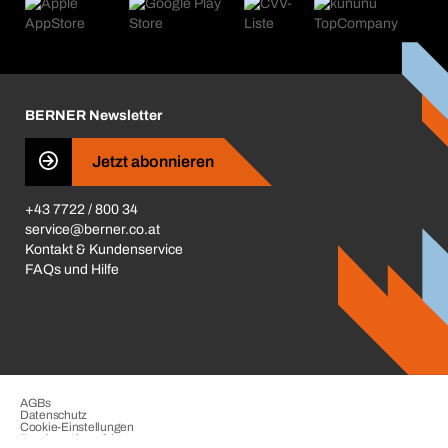
Produktfinder
Was uns antreibt
Kataloge & Broschüren
Corporate Responsibility
Aktionsübersicht
Karriere
BERNER Depots
BERNER Newsletter
Presse
Jetzt abonnieren
Business Conduct
+43 7722 / 800 34
service@berner.co.at
Kontakt & Kundenservice
FAQs und Hilfe
AGBs
Datenschutz
Cookie-Einstellungen
Beschwerdeverfahren