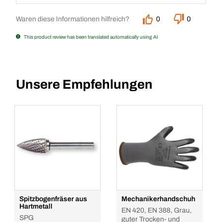
Waren diese Informationen hilfreich?
0
0
This product review has been translated automatically using AI
Unsere Empfehlungen
Spitzbogenfräser aus
Mechanikerhandschuh
Hartmetall
EN 420, EN 388, Grau,
SPG
guter Trocken- und