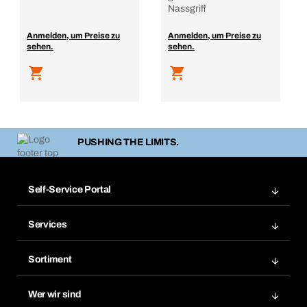
Nassgriff
Anmelden, um Preise zu
Anmelden, um Preise zu
sehen.
sehen.
PUSHING THE LIMITS.
Self-Service Portal
Bestellungen
Services
Rechnungen
Bera Modul
Merklisten
Sortiment
Bera Smart
Nachbestellungen
Produktneuheiten
Chemical Safety Management
Wer wir sind
Abo-Funktion
Anwendungsgebiete