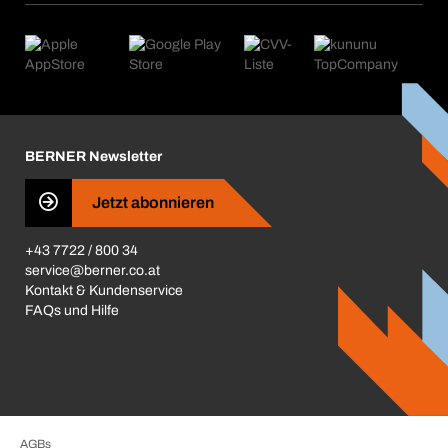
eProcurement
Was wir anbieten
Retoure & Reklamation
Product Compliance
Produktfinder
Was uns antreibt
Kataloge & Broschüren
Corporate Responsibility
Aktionsübersicht
Karriere
BERNER Depots
BERNER Newsletter
Presse
Jetzt abonnieren
Business Conduct
+43 7722 / 800 34
service@berner.co.at
Kontakt & Kundenservice
FAQs und Hilfe
AGBs