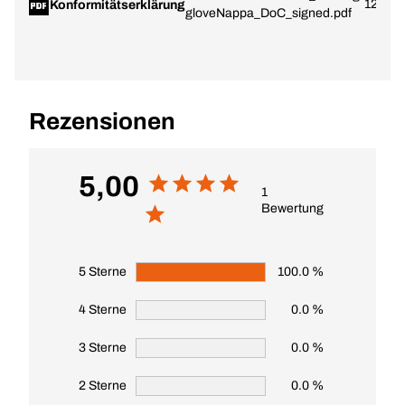
12.05.
Konformitätserklärung
gloveNappa_DoC_signed.pdf
Rezensionen
5,00
1
Bewertung
5 Sterne
100.0 %
4 Sterne
0.0 %
3 Sterne
0.0 %
2 Sterne
0.0 %