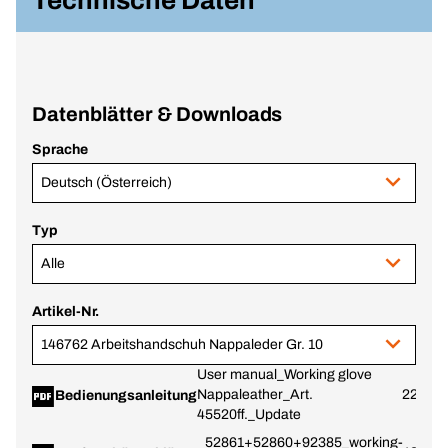
Technische Daten
Datenblätter & Downloads
Sprache
Deutsch (Österreich)
Typ
Alle
Artikel-Nr.
146762 Arbeitshandschuh Nappaleder Gr. 10
User manual_Working glove
Nappaleather_Art.
22.03.
Bedienungsanleitung
45520ff._Update
52861+52860+92385_working-