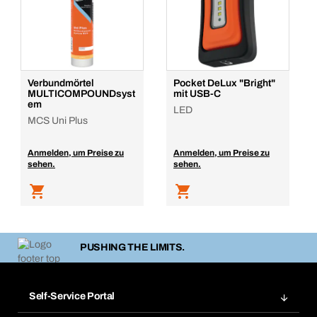
Verbundmörtel
Pocket DeLux "Bright"
MULTICOMPOUNDsyst
mit USB-C
em
LED
MCS Uni Plus
Anmelden, um Preise zu
Anmelden, um Preise zu
sehen.
sehen.
PUSHING THE LIMITS.
Self-Service Portal