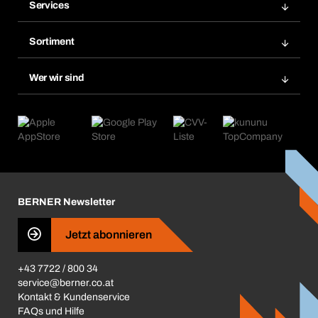
Services
Rechnungen
Bera Modul
Merklisten
Sortiment
Bera Smart
Nachbestellungen
Produktneuheiten
Chemical Safety Management
Wer wir sind
Abo-Funktion
Anwendungsgebiete
eProcurement
Was wir anbieten
Retoure & Reklamation
Product Compliance
Produktfinder
Was uns antreibt
Kataloge & Broschüren
Corporate Responsibility
Aktionsübersicht
Karriere
BERNER Depots
BERNER Newsletter
Presse
Jetzt abonnieren
Business Conduct
+43 7722 / 800 34
service@berner.co.at
Kontakt & Kundenservice
FAQs und Hilfe