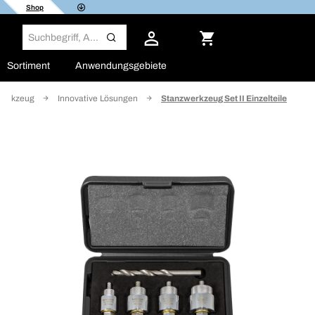
Shop
Sortiment
Anwendungsgebiete
werkzeug
Innovative Lösungen
Stanzwerkzeug Set II Einzelteile