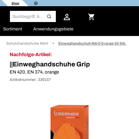
Shop
Sortiment
Anwendungsgebiete
Schutzhandschuhe Nitril
Einweghandschuh Nitril Orange 50 Stk.
Nachfolge-Artikel:
||Einweghandschuhe Grip
EN 420, EN 374, orange
Artikelnummer:
339157