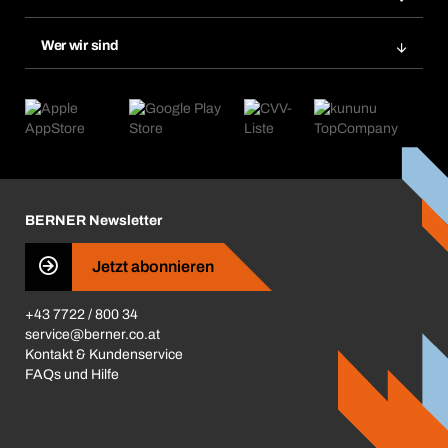
Bera Smart
Nachbestellungen
Produktneuheiten
Chemical Safety Management
Wer wir sind
Abo-Funktion
Anwendungsgebiete
eProcurement
Was wir anbieten
Retoure & Reklamation
Product Compliance
Produktfinder
Was uns antreibt
Kataloge & Broschüren
Corporate Responsibility
Aktionsübersicht
Karriere
BERNER Depots
BERNER Newsletter
Presse
Jetzt abonnieren
Business Conduct
+43 7722 / 800 34
service@berner.co.at
Kontakt & Kundenservice
FAQs und Hilfe