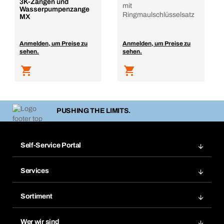
3K-Zangen und
mit
Wasserpumpenzange
Ringmaulschlüsselsatz
MX
Anmelden, um Preise zu
Anmelden, um Preise zu
sehen.
sehen.
PUSHING THE LIMITS.
Self-Service Portal
Bestellungen
Services
Rechnungen
Bera Modul
Merklisten
Sortiment
Bera Smart
Nachbestellungen
Produktneuheiten
Chemical Safety Management
Wer wir sind