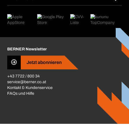
Abo-Funktion
Anwendungsgebiete
eProcurement
Was wir anbieten
Retoure & Reklamation
Product Compliance
Produktfinder
Was uns antreibt
Kataloge & Broschüren
Corporate Responsibility
Aktionsübersicht
Karriere
BERNER Depots
BERNER Newsletter
Presse
Jetzt abonnieren
Business Conduct
+43 7722 / 800 34
service@berner.co.at
Kontakt & Kundenservice
FAQs und Hilfe