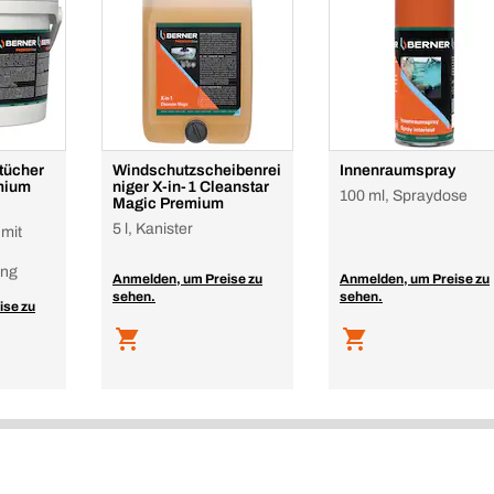
tücher
Windschutzscheibenrei
Innenraumspray
emium
niger X-in-1 Cleanstar
100 ml, Spraydose
Magic Premium
5 l, Kanister
 mit
ung
Anmelden, um Preise zu
Anmelden, um Preise zu
sehen.
sehen.
ise zu