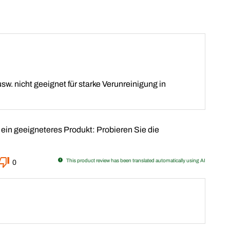
usw. nicht geeignet für starke Verunreinigung in
ein geeigneteres Produkt: Probieren Sie die
This product review has been translated automatically using AI
0