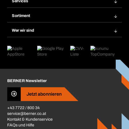
Services
Rechnungen
Bera Modul
Merklisten
Sortiment
Bera Smart
Nachbestellungen
Produktneuheiten
Chemical Safety Management
Wer wir sind
Abo-Funktion
Anwendungsgebiete
eProcurement
Was wir anbieten
Retoure & Reklamation
Product Compliance
Produktfinder
Was uns antreibt
Kataloge & Broschüren
Corporate Responsibility
Aktionsübersicht
Karriere
BERNER Depots
BERNER Newsletter
Presse
Jetzt abonnieren
Business Conduct
+43 7722 / 800 34
service@berner.co.at
Kontakt & Kundenservice
FAQs und Hilfe