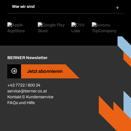
Produktneuheiten
Chemical Safety Management
Wer wir sind
Abo-Funktion
Anwendungsgebiete
eProcurement
Was wir anbieten
Retoure & Reklamation
Product Compliance
Produktfinder
Was uns antreibt
Kataloge & Broschüren
Corporate Responsibility
Aktionsübersicht
Karriere
BERNER Depots
BERNER Newsletter
Presse
Jetzt abonnieren
Business Conduct
+43 7722 / 800 34
service@berner.co.at
Kontakt & Kundenservice
FAQs und Hilfe