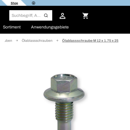
Shop
Sortiment
Anwendungsgebiete
hrauben
Ölablassschrauben
Ölablassschraube M 12 x 1.75 x 25