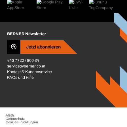
Produktfinder
Was uns antreibt
Kataloge & Broschüren
Corporate Responsibility
Aktionsübersicht
Karriere
BERNER Depots
BERNER Newsletter
Presse
Jetzt abonnieren
Business Conduct
+43 7722 / 800 34
service@berner.co.at
Kontakt & Kundenservice
FAQs und Hilfe
AGBs
Datenschutz
Cookie-Einstellungen
Beschwerdeverfahren