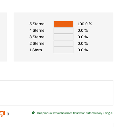
5 Sterne
100.0 %
4 Sterne
0.0 %
3 Sterne
0.0 %
2 Sterne
0.0 %
1 Stern
0.0 %
This product review has been translated automatically using AI
0