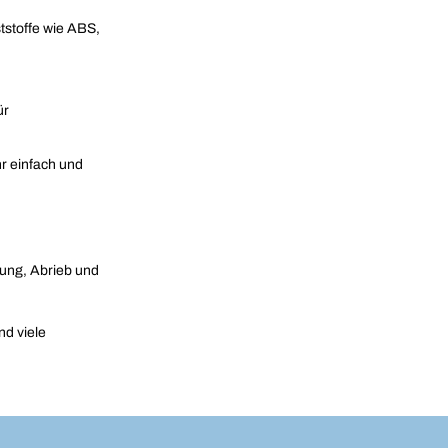
tstoffe wie ABS,
ür
hr einfach und
rung, Abrieb und
nd viele