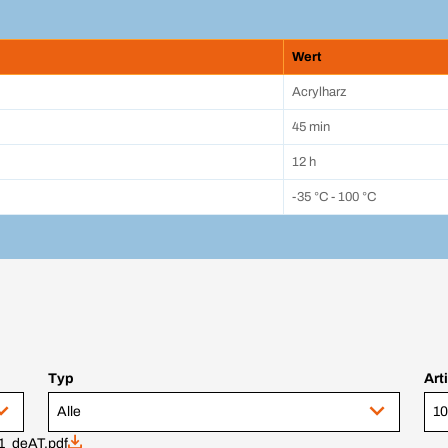
Wert
Acrylharz
45 min
12 h
-35 °C - 100 °C
Typ
Art
Alle
1_deAT.pdf