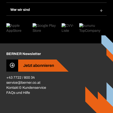
Bera Smart
Nachbestellungen
Produktneuheiten
Chemical Safety Management
Wer wir sind
Abo-Funktion
Anwendungsgebiete
eProcurement
Was wir anbieten
Retoure & Reklamation
Product Compliance
Produktfinder
Was uns antreibt
Kataloge & Broschüren
Corporate Responsibility
Aktionsübersicht
Karriere
BERNER Depots
BERNER Newsletter
Presse
Jetzt abonnieren
Business Conduct
+43 7722 / 800 34
service@berner.co.at
Kontakt & Kundenservice
FAQs und Hilfe