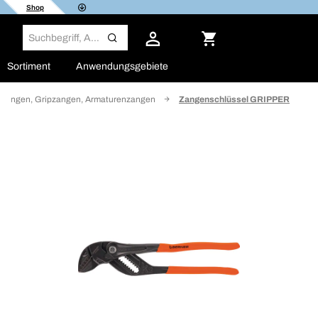
Shop
Sortiment
Anwendungsgebiete
zangen, Gripzangen, Armaturenzangen
Zangenschlüssel GRIPPER