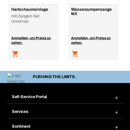
Hartschaumeinlage
Wasserpumpenzange
MX
mit Zangen-Set
Universal
Anmelden, um Preise zu
Anmelden, um Preise zu
sehen.
sehen.
PUSHING THE LIMITS.
Self-Service Portal
Bestellungen
Services
Rechnungen
Bera Modul
Merklisten
Sortiment