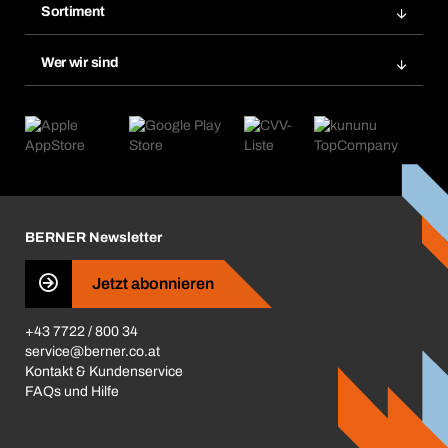
Merklisten
Sortiment
Bera Smart
Nachbestellungen
Produktneuheiten
Chemical Safety Management
Wer wir sind
Abo-Funktion
Anwendungsgebiete
eProcurement
Was wir anbieten
Retoure & Reklamation
Product Compliance
Produktfinder
Was uns antreibt
Kataloge & Broschüren
Corporate Responsibility
Aktionsübersicht
Karriere
BERNER Depots
BERNER Newsletter
Presse
Jetzt abonnieren
Business Conduct
+43 7722 / 800 34
service@berner.co.at
Kontakt & Kundenservice
FAQs und Hilfe