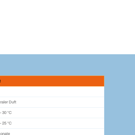
t
raler Duft
 - 30 °C
 - 25 °C
onate