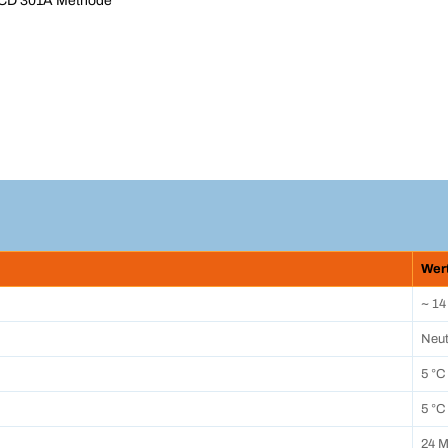
ECD 301A Methode
Wer
~ 14
Neut
5 °C
5 °C
24 M