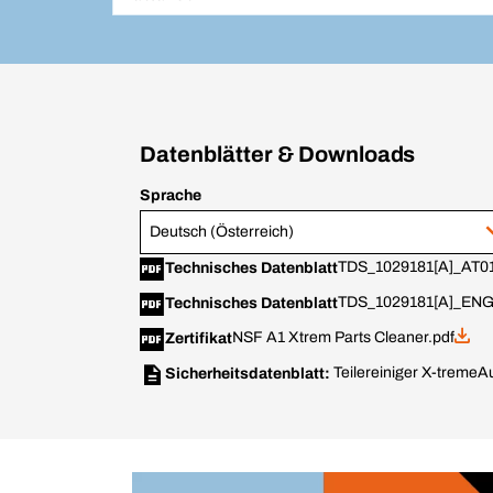
Datenblätter & Downloads
Sprache
Deutsch (Österreich)
TDS_1029181[A]_AT01
Technisches Datenblatt
TDS_1029181[A]_ENG
Technisches Datenblatt
NSF A1 Xtrem Parts Cleaner.pdf
Zertifikat
Teilereiniger X-treme
Au
Sicherheitsdatenblatt: