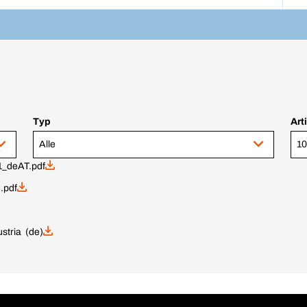
Typ
Art
Alle
10
_deAT.pdf
.pdf
stria (de)