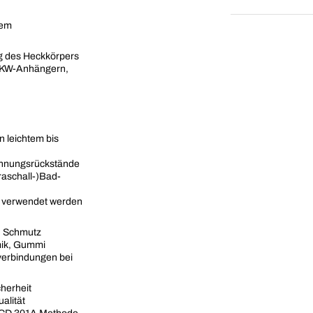
nem
g des Heckkörpers
 LKW-Anhängern,
n leichtem bis
ennungsrückstände
raschall-)Bad-
t verwendet werden
en Schmutz
amik, Gummi
verbindungen bei
herheit
alität