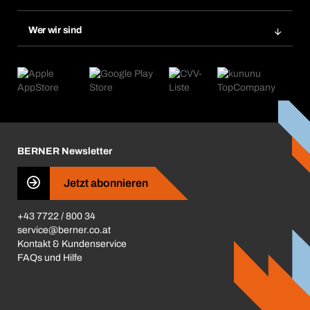
Bera Smart
Nachbestellungen
Produktneuheiten
Chemical Safety Management
Wer wir sind
Abo-Funktion
Anwendungsgebiete
eProcurement
Was wir anbieten
Retoure & Reklamation
Product Compliance
Produktfinder
Was uns antreibt
Kataloge & Broschüren
Corporate Responsibility
Aktionsübersicht
Karriere
BERNER Depots
BERNER Newsletter
Presse
Jetzt abonnieren
Business Conduct
+43 7722 / 800 34
service@berner.co.at
Kontakt & Kundenservice
FAQs und Hilfe