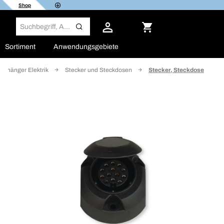
Shop
Sortiment
Anwendungsgebiete
Anhänger Elektrik
Stecker und Steckdosen
Stecker, Steckdose