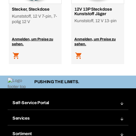
Stecker, Steckdose
12V 13P Steckdose
Kunststoff Jäger
Kunststoff, 12 V 7-pin, 7-
Kunststoff, 12 V 13-pin
polig 12 V
Anmelden, um Preise zu
Anmelden, um Preise zu
sehen.
sehen.
PUSHING THE LIMITS.
Self-Service Portal
Bestellungen
Services
Rechnungen
Bera Modul
Merklisten
Sortiment