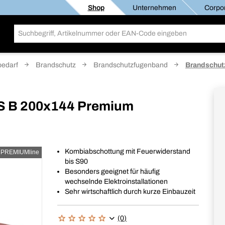
Shop
Unternehmen
Corpor
edarf
Brandschutz
Brandschutzfugenband
Brandschut
S B 200x144 Premium
Kombiabschottung mit Feuerwiderstand
PREMIUMline
bis S90
Besonders geeignet für häufig
wechselnde Elektroinstallationen
Sehr wirtschaftlich durch kurze Einbauzeit
(0)