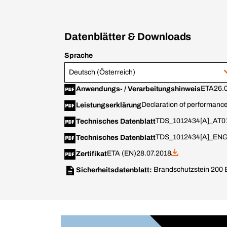
Datenblätter & Downloads
Sprache
Deutsch (Österreich)
ETA
26.
Anwendungs- / Verarbeitungshinweis
Declaration of performance
Leistungserklärung
TDS_1012434[A]_AT01
Technisches Datenblatt
TDS_1012434[A]_ENG
Technisches Datenblatt
ETA (EN)
28.07.2018
Zertifikat
Brandschutzstein 200
Sicherheitsdatenblatt: