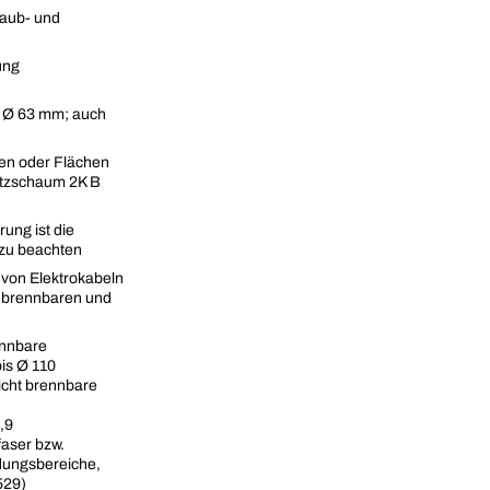
taub- und
ung
s Ø 63 mm; auch
en oder Flächen
utzschaum 2K B
ung ist die
zu beachten
von Elektrokabeln
e brennbaren und
ennbare
is Ø 110
cht brennbare
,9
aser bzw.
ungsbereiche,
529)