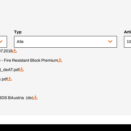
Typ
Art
Alle
10
07.2018
 - Fire Resistant Block Premium
_deAT.pdf
.pdf
 BDS B
Austria (de)