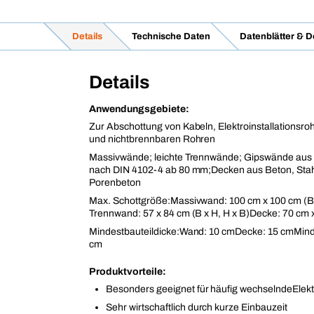
Details
Technische Daten
Datenblätter & 
Details
Anwendungsgebiete:
Zur Abschottung von Kabeln, Elektroinstallationsr
und nichtbrennbaren Rohren
Massivwände; leichte Trennwände; Gipswände aus
nach DIN 4102-4 ab 80 mm;Decken aus Beton, Stah
Porenbeton
Max. Schottgröße:Massivwand: 100 cm x 100 cm (B
Trennwand: 57 x 84 cm (B x H, H x B)Decke: 70 cm x
Mindestbauteildicke:Wand: 10 cmDecke: 15 cmMind
cm
Produktvorteile:
Besonders geeignet für häufig wechselndeElektr
Sehr wirtschaftlich durch kurze Einbauzeit