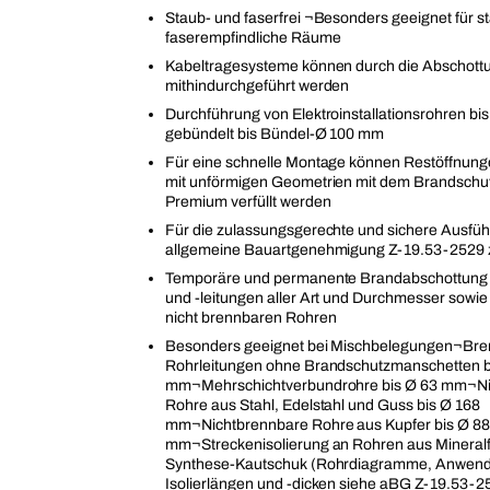
Staub- und faserfrei ¬Besonders geeignet für s
faserempfindliche Räume
Kabeltragesysteme können durch die Abschott
mithindurchgeführt werden
Durchführung von Elektroinstallationsrohren bi
gebündelt bis Bündel-Ø 100 mm
Für eine schnelle Montage können Restöffnung
mit unförmigen Geometrien mit dem Brandsch
Premium verfüllt werden
Für die zulassungsgerechte und sichere Ausführ
allgemeine Bauartgenehmigung Z-19.53-2529 
Temporäre und permanente Brandabschottung 
und -leitungen aller Art und Durchmesser sowi
nicht brennbaren Rohren
Besonders geeignet bei Mischbelegungen¬Br
Rohrleitungen ohne Brandschutzmanschetten b
mm¬Mehrschichtverbundrohre bis Ø 63 mm¬Ni
Rohre aus Stahl, Edelstahl und Guss bis Ø 168
mm¬Nichtbrennbare Rohre aus Kupfer bis Ø 88
mm¬Streckenisolierung an Rohren aus Mineralf
Synthese-Kautschuk (Rohrdiagramme, Anwend
Isolierlängen und -dicken siehe aBG Z-19.53-2