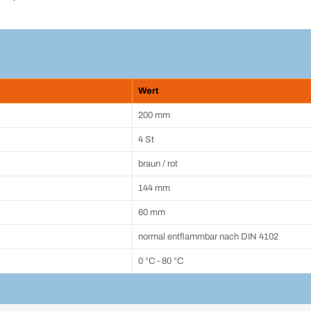
Wert
200 mm
4 St
braun / rot
144 mm
60 mm
normal entflammbar nach DIN 4102
0 °C - 80 °C