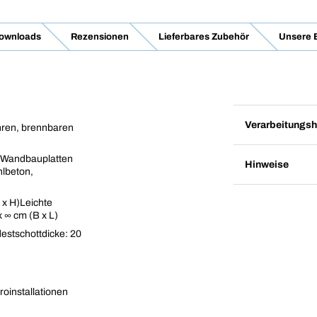
Downloads
Rezensionen
Lieferbares Zubehör
Unsere 
Verarbeitungsh
ohren, brennbaren
 Wandbauplatten
Hinweise
lbeton,
 x H)Leichte
 ∞ cm (B x L)
estschottdicke: 20
oinstallationen