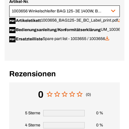
Artikel-Nr.
1003656 Winkelschleifer BAG 125-3E 1400W, BC+
1003656_BAG125-3E_BC_Label_print.pdf
Artikeletikett
UM_1003655_1
Bedienungsanleitung/Konformitätserklärung
Spare part list - 1003655 / 1003656
Ersatzteilliste
Rezensionen
0
(0)
5 Sterne
0 %
4 Sterne
0 %