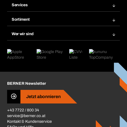
Services
Rechnungen
Bera Modul
Merklisten
Sortiment
Bera Smart
Nachbestellungen
Produktneuheiten
Chemical Safety Management
Wer wir sind
Abo-Funktion
Anwendungsgebiete
eProcurement
Was wir anbieten
Retoure & Reklamation
Product Compliance
Produktfinder
Was uns antreibt
Kataloge & Broschüren
Corporate Responsibility
Aktionsübersicht
Karriere
BERNER Depots
BERNER Newsletter
Presse
Jetzt abonnieren
Business Conduct
+43 7722 / 800 34
service@berner.co.at
Kontakt & Kundenservice