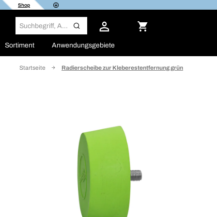
Shop
Sortiment
Anwendungsgebiete
Startseite
Radierscheibe zur Kleberestentfernung grün