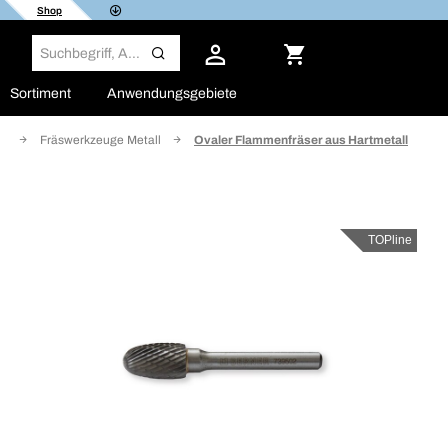
Shop
Sortiment
Anwendungsgebiete
ge
Fräswerkzeuge Metall
Ovaler Flammenfräser aus Hartmetall
TOPline