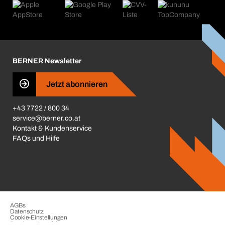
Produktfinder
Was uns antreibt
Kataloge & Broschüren
Corporate Responsibility
Aktionsübersicht
Karriere
BERNER Depots
BERNER Newsletter
Presse
Jetzt abonnieren
Business Conduct
+43 7722 / 800 34
service@berner.co.at
Kontakt & Kundenservice
FAQs und Hilfe
AGBs
Datenschutz
Cookie-Einstellungen
Beschwerdeverfahren