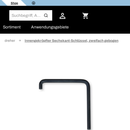
Shop
Sortiment
Anwendungsgebiete
bendreher
Innengekröpfter Sechskant-Schlüssel, zweifach gebogen