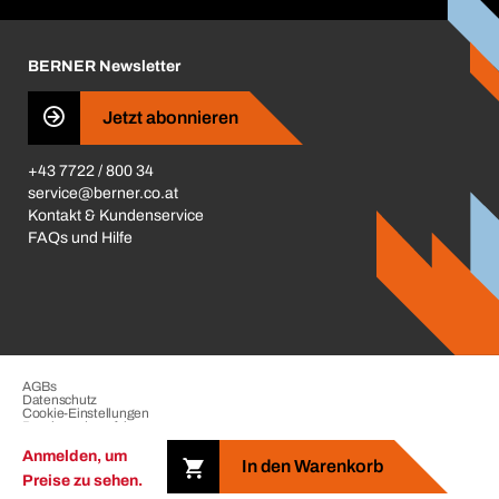
Karriere
BERNER Depots
BERNER Newsletter
Presse
Jetzt abonnieren
Business Conduct
+43 7722 / 800 34
service@berner.co.at
Kontakt & Kundenservice
FAQs und Hilfe
AGBs
Datenschutz
Cookie-Einstellungen
Beschwerdeverfahren
Impressum
Anmelden, um
In den Warenkorb
Preise zu sehen.
Copyright © 2026. The BERNER Group. All rights reserved.