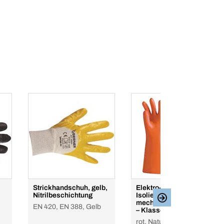
Strickhandschuh, gelb,
Elektro-
Nitrilbeschichtung
Isolierhandschuhe mit
mechanischem Schutz
EN 420, EN 388, Gelb
– Klasse 0
rot, Natur Kautschuk