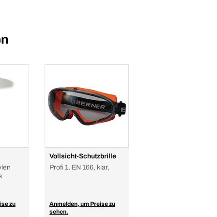
en
Vollsicht-Schutzbrille
ylen
Profi 1, EN 166, klar,
k
ise zu
Anmelden, um Preise zu
sehen.