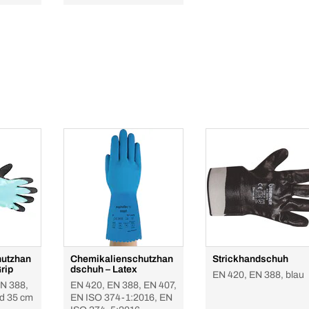
hutzhan
Chemikalienschutzhan
Strickhandschuh
Grip
dschuh – Latex
EN 420, EN 388, blau
N 388,
EN 420, EN 388, EN 407,
d 35 cm
EN ISO 374-1:2016, EN