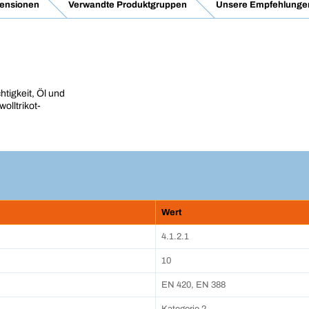
ensionen
Verwandte Produktgruppen
Unsere Empfehlunge
tigkeit, Öl und
lltrikot-
Wert
4.1.2.1
10
EN 420, EN 388