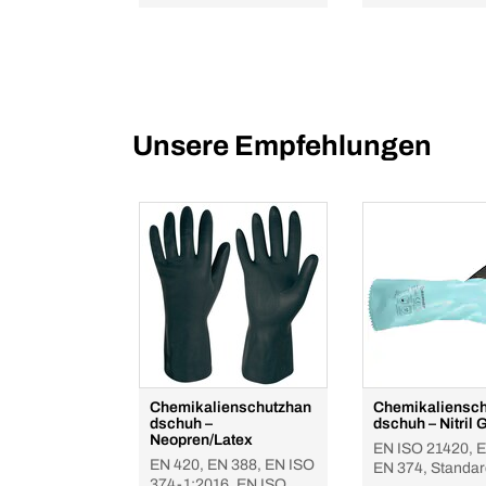
Unsere Empfehlungen
Chemikalienschutzhan
Chemikaliensc
dschuh –
dschuh – Nitril 
Neopren/Latex
EN ISO 21420, E
EN 420, EN 388, EN ISO
EN 374, Standar
374-1:2016, EN ISO