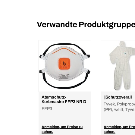
Verwandte Produktgrupp
Atemschutz-
||Schutzoverall
Korbmaske FFP3 NR D
Tyvek, Polyprop
FFP3
(PP), weiß, Tyve
Anmelden, um Preise zu
Anmelden, um Pre
sehen.
sehen.