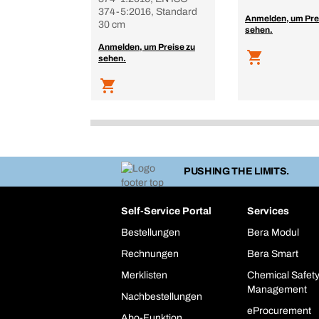
374-5:2016, Standard
Anmelden, um Pre
30 cm
sehen.
Anmelden, um Preise zu
sehen.
PUSHING THE LIMITS.
Self-Service Portal
Services
Bestellungen
Bera Modul
Rechnungen
Bera Smart
Merklisten
Chemical Safet
Management
Nachbestellungen
eProcurement
Abo-Funktion