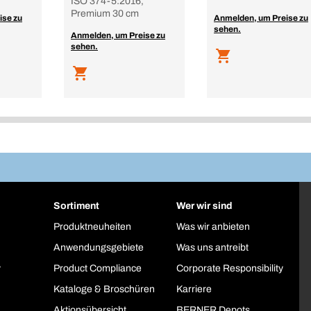
ISO 374-5:2016,
Premium 30 cm
ise zu
Anmelden, um Preise zu
sehen.
Anmelden, um Preise zu
sehen.
Sortiment
Wer wir sind
Produktneuheiten
Was wir anbieten
Anwendungsgebiete
Was uns antreibt
y
Product Compliance
Corporate Responsibility
Kataloge & Broschüren
Karriere
Aktionsübersicht
BERNER Depots