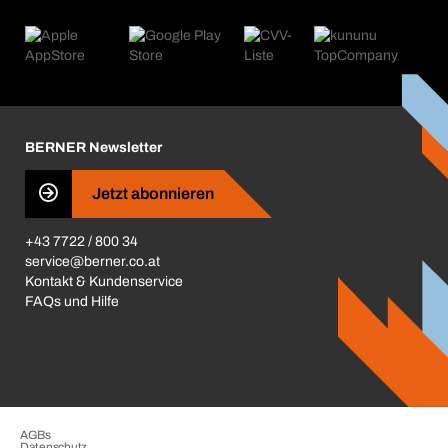
eProcurement
Was wir anbieten
Retoure & Reklamation
Product Compliance
Produktfinder
Was uns antreibt
Kataloge & Broschüren
Corporate Responsibility
Aktionsübersicht
Karriere
BERNER Depots
BERNER Newsletter
Presse
Jetzt abonnieren
Business Conduct
+43 7722 / 800 34
service@berner.co.at
Kontakt & Kundenservice
FAQs und Hilfe
AGBs
Datenschutz