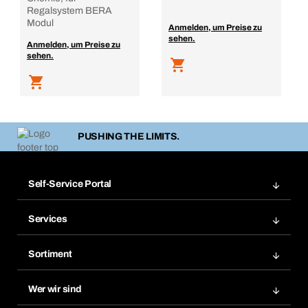
Regalsystem BERA
Modul
Anmelden, um Preise zu
sehen.
Anmelden, um Preise zu
sehen.
PUSHING THE LIMITS.
Self-Service Portal
Bestellungen
Services
Rechnungen
Bera Modul
Merklisten
Sortiment
Bera Smart
Nachbestellungen
Produktneuheiten
Chemical Safety Management
Wer wir sind
Abo-Funktion
Anwendungsgebiete