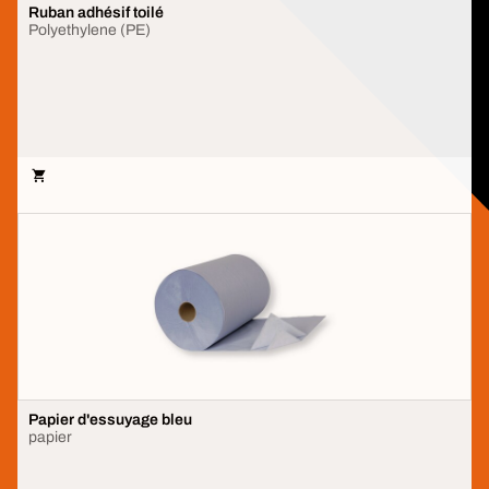
PETITE DOSE.
ULTRA
PROPRE
Ultra concentré super efficace:
Découvre le nouvel assortiment
UltraLine
Découvre plus
Notre réponse à tes activités
quotidiennes
Afficher tous les applications