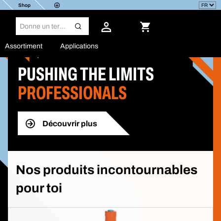
Shop
Assortiment
Applications
Suite aux tensions géopolitiques persistantes au Moyen-Orient, les prix
des produits pétrochimiques seront temporairement adaptés
à compter
du 18 mai 2026.
PUSHING THE LIMITS
PROFESSIONALS
Découvrir plus