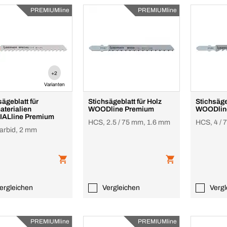
PREMIUMline
PREMIUMline
+2
Varianten
sägeblatt für
Stichsägeblatt für Holz
Stichsäge
terialien
WOODline Premium
WOODlin
IALline Premium
HCS, 2.5 / 75 mm, 1.6 mm
HCS, 4 /
rbid, 2 mm
ergleichen
Vergleichen
Vergl
PREMIUMline
PREMIUMline