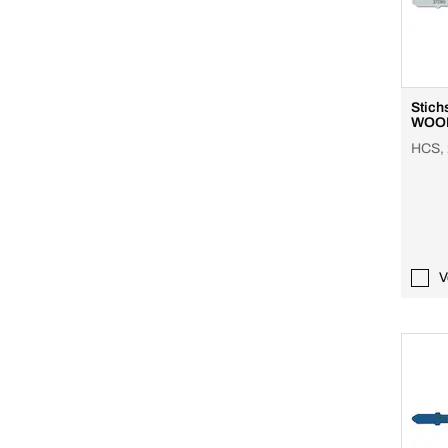
Stich
WOOD
HCS, 
V