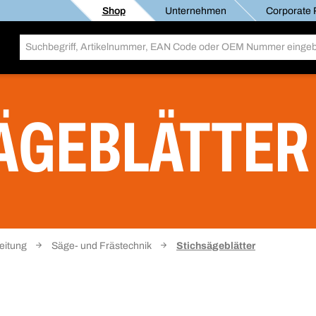
Shop
Unternehmen
Corporate R
ÄGEBLÄTTER
eitung
Säge- und Frästechnik
Stichsägeblätter