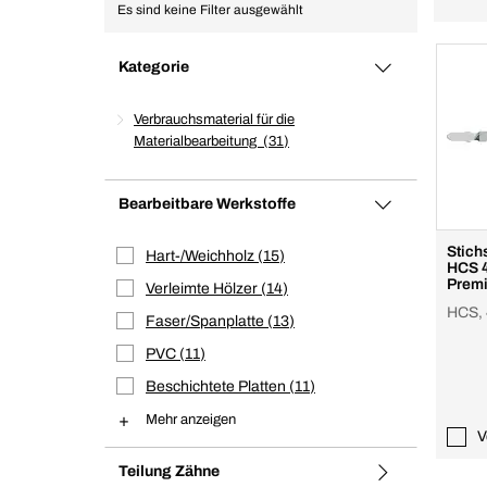
Es sind keine Filter ausgewählt
Kategorie
Verbrauchsmaterial für die
Materialbearbeitung
31
Bearbeitbare Werkstoffe
Stich
Hart-/Weichholz
15
HCS 
Prem
Verleimte Hölzer
14
HCS, 
Faser/Spanplatte
13
PVC
11
Beschichtete Platten
11
Mehr anzeigen
V
Teilung Zähne