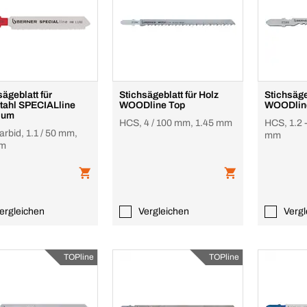
sägeblatt für
Stichsägeblatt für Holz
Stichsägeblatt
ECIALline
WOODline Top
WOODlin
ium
HCS, 4 / 100 mm, 1.45 mm
HCS, 1.2 
rbid, 1.1 / 50 mm,
mm
mm
ergleichen
Vergleichen
Vergl
TOPline
TOPline