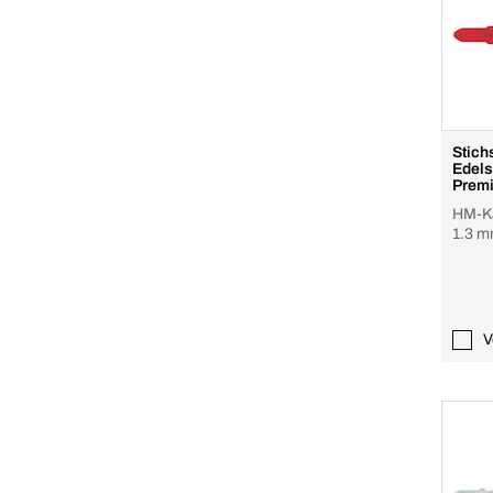
Stich
Edelstahl SP
Prem
HM-Ka
1.3 
V