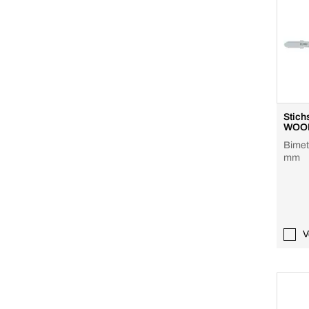
Stich
WOOD
Bimeta
mm
V