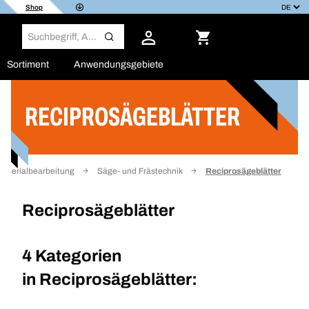
Shop
Sortiment
Anwendungsgebiete
RECIPROSÄGEBLÄTTER
Filter
 Materialbearbeitung
Säge- und Frästechnik
Reciprosägeblätter
Reciprosägeblätter
4 Kategorien
in
Reciprosägeblätter: