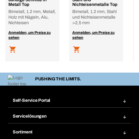
Metall Top
Nichteisenmetalle Top
d
H
Bimetall, 1.2 mm, Metall,
Bimetall, 1.2 mm, Stahl
H
Holz mit Nägeln, Alu,
und Nichteisenmetalle
1
Nichteisen
>2,5 mm
A
Anmelden, um Preise zu
Anmelden, um Preise zu
s
sehen
sehen
PUSHING THE LIMITS.
Self-Service Portal
Bestellungen
Servicelösungen
Meine Rechnungen
Bera Modul-Regalsystem
Merklisten
Sortiment
Bera Smart