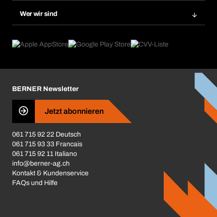
Nachbestellung
Produktneuheiten
Gefahrenstoffdatenbank
Wer wir sind
Dauerauftrag
Anwendungsgebiete
eProcurement
Was wir anbieten
Rückgabe / Reklamation
Product Compliance
Produktfinder
Was uns antreibt
Broschüren / Kataloge
Corporate Responsibility
Karriere
BERNER Newsletter
Business Conduct
Jetzt abonnieren
061 715 92 22 Deutsch
061 715 93 33 Francais
061 715 92 11 Italiano
info@berner-ag.ch
Kontakt & Kundenservice
FAQs und Hilfe