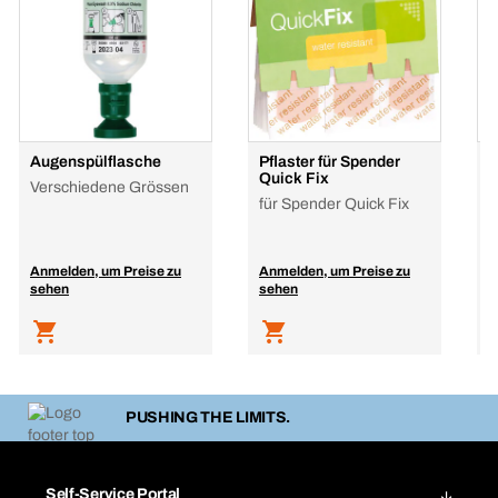
Augenspülflasche
Pflaster für Spender
S
Quick Fix
P
Verschiedene Grössen
für Spender Quick Fix
l
Anmelden, um Preise zu
Anmelden, um Preise zu
A
sehen
sehen
s
PUSHING THE LIMITS.
Self-Service Portal