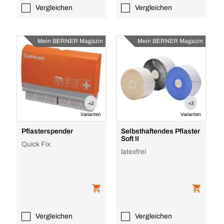
Vergleichen
Vergleichen
Mein BERNER Magazin
Mein BERNER Magazin
+2
+3
Varianten
Varianten
Pflasterspender
Selbsthaftendes Pflaster
Soft II
Quick Fix
latexfrei
Vergleichen
Vergleichen