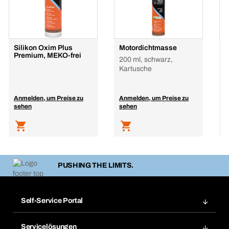
Silikon Oxim Plus
Motordichtmasse
A
Premium, MEKO-frei
V
200 ml, schwarz,
1
Kartusche
Anmelden, um Preise zu
Anmelden, um Preise zu
A
sehen
sehen
s
PUSHING THE LIMITS.
Self-Service Portal
Bestellungen
Servicelösungen