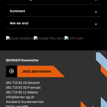
Meine Rechnungen
Bera Modul-Regalsystem
Merklisten
Sortiment
Bera Smart
Nachbestellung
Produktneuheiten
Gefahrenstoffdatenbank
Wer wir sind
Dauerauftrag
Anwendungsgebiete
eProcurement
Was wir anbieten
Rückgabe / Reklamation
Product Compliance
Produktfinder
Was uns antreibt
Broschüren / Kataloge
Corporate Responsibility
Karriere
BERNER Newsletter
Business Conduct
Jetzt abonnieren
061 715 92 22 Deutsch
061 715 93 33 Francais
061 715 92 11 Italiano
info@berner-ag.ch
Kontakt & Kundenservice
FAQs und Hilfe