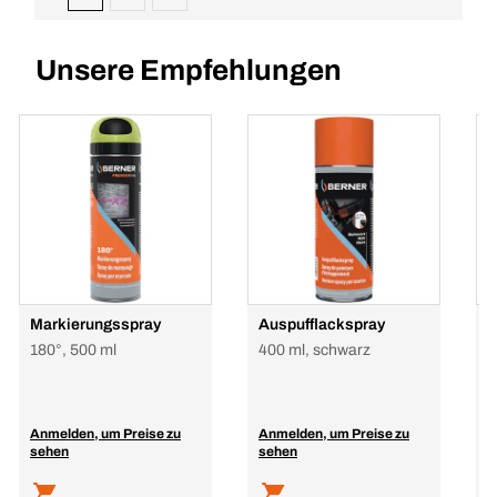
Unsere Empfehlungen
Markierungsspray
Auspufflackspray
A
180°, 500 ml
400 ml, schwarz
4
Anmelden, um Preise zu
Anmelden, um Preise zu
A
sehen
sehen
s