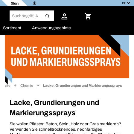
Shop
Sortiment
Anwendungsgebiete
LACKE, GRUNDIERUNGEN
Filter
UND MARKIERUNGSSPRAYS
rtseite
Chemie
Lacke, Grundierungen und Markierungssprays
Lacke, Grundierungen und
Markierungssprays
Sie wollen Pflaster, Beton, Stein, Holz oder Gras markieren?
Verwenden Sie schnelltrocknendes, neonfarbiges