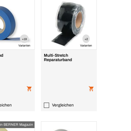
+19
+2
Varianten
Varianten
nd
Multi-Stretch
Reparaturband
eichen
Vergleichen
in BERNER Magazin