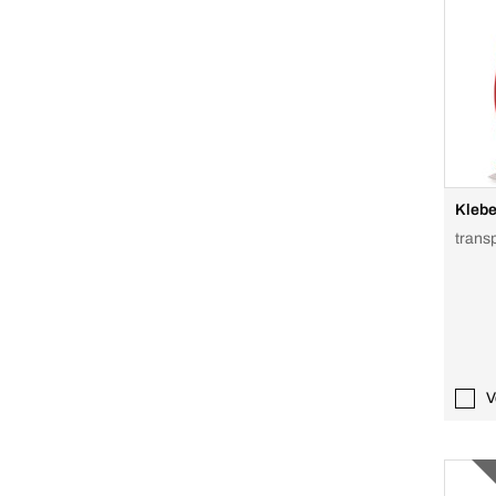
Kleb
transp
V