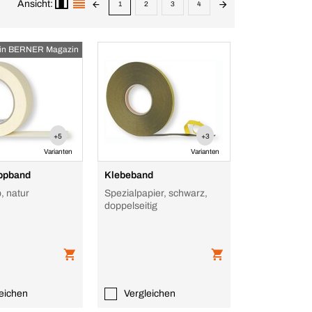
Ansicht:
1
2
3
4
in BERNER Magazin
+5
+3
Varianten
Varianten
ppband
Klebeband
, natur
Spezialpapier, schwarz,
doppelseitig
eichen
Vergleichen