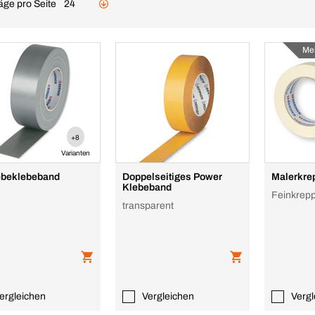
äge pro Seite
24
Me
+8
Varianten
beklebeband
Doppelseitiges Power
Malerkre
Klebeband
Feinkrepp
transparent
ergleichen
Vergleichen
Vergl