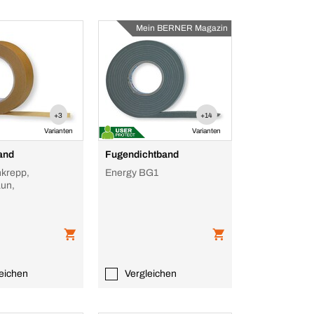
Mein BERNER Magazin
+3
+14
Varianten
Varianten
and
Fugendichtband
nkrepp,
Energy BG1
aun,
eichen
Vergleichen