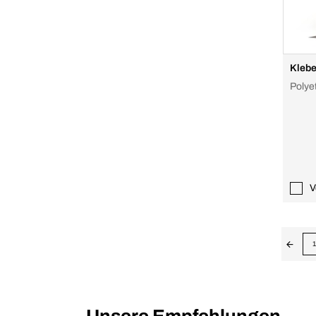
Kleb
Polye
V
1