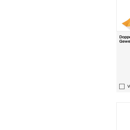
Doppe
Gewe
V