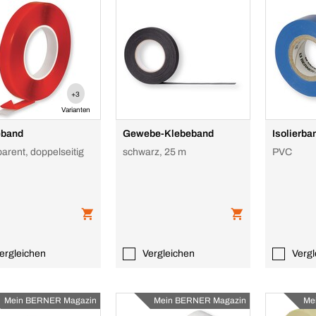
+3
Varianten
eband
Gewebe-Klebeband
Isolierba
arent, doppelseitig
schwarz, 25 m
PVC
ergleichen
Vergleichen
Vergl
Mein BERNER Magazin
Mein BERNER Magazin
Me