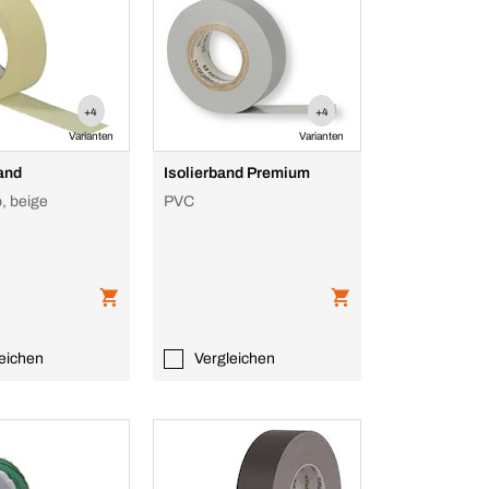
+4
+4
Varianten
Varianten
and
Isolierband Premium
, beige
PVC
eichen
Vergleichen