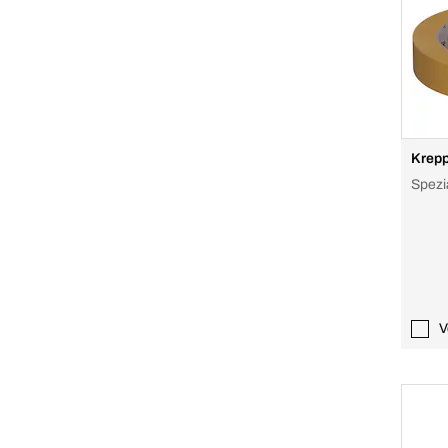
Krepp
Spezi
V