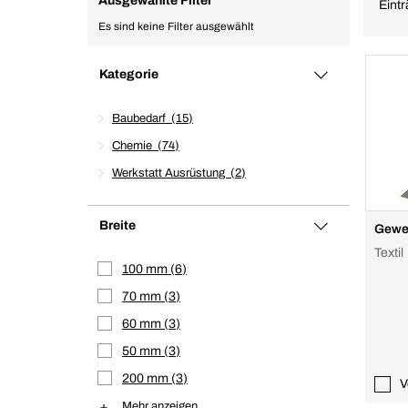
Ausgewählte Filter
Eintr
Es sind keine Filter ausgewählt
Kategorie
Baubedarf
15
Chemie
74
Werkstatt Ausrüstung
2
Breite
Gewe
Textil
100 mm
6
70 mm
3
60 mm
3
50 mm
3
200 mm
3
V
Mehr anzeigen