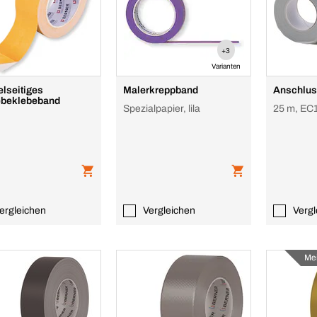
+3
Varianten
lseitiges
Malerkreppband
Anschlus
beklebeband
Spezialpapier, lila
25 m, EC1
ergleichen
Vergleichen
Vergl
Me