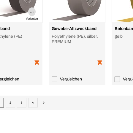
+3
Varianten
eband
Gewebe-Allzweckband
Betonban
thylene (PE)
Polyethylene (PE), silber,
gelb
PREMIUM
ergleichen
Vergleichen
Vergl
2
3
4