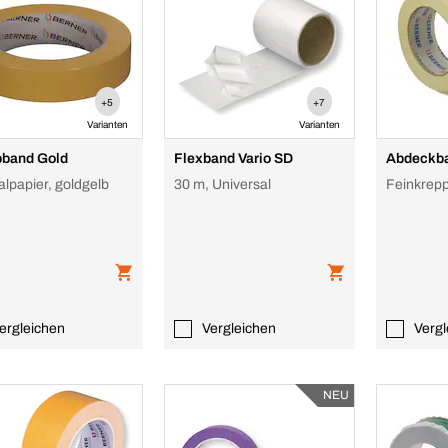
+5
+7
Varianten
Varianten
band Gold
Flexband Vario SD
Abdeckb
alpapier, goldgelb
30 m, Universal
Feinkrepp
ergleichen
Vergleichen
Vergl
NEU