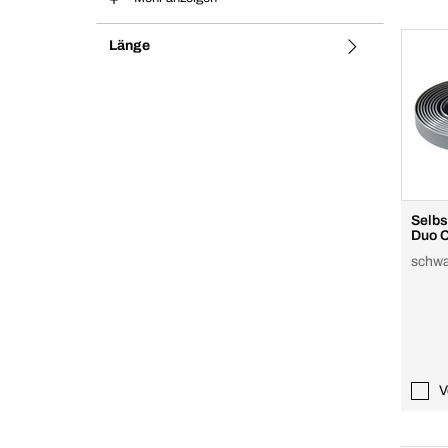
Länge
Selbs
Duo C
schwa
V