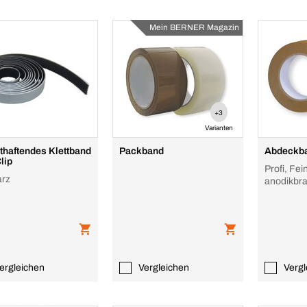
Mein BERNER Magazin
+3
Varianten
thaftendes Klettband
Packband
Abdeckb
lip
Profi, Fei
rz
anodikbr
ergleichen
Vergleichen
Vergl