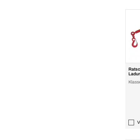
Ratsc
Ladun
Klass
V