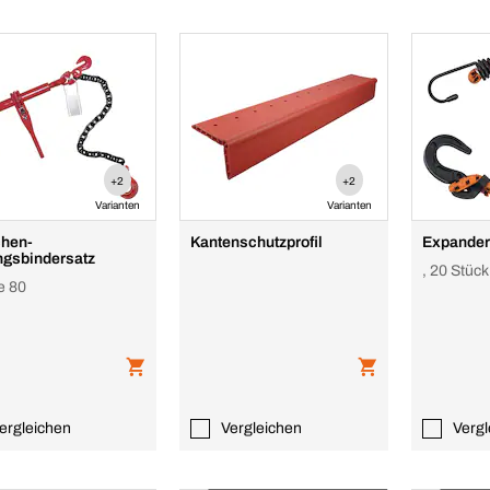
+2
+2
Varianten
Varianten
hen-
Kantenschutzprofil
Expander
gsbindersatz
, 20 Stück
e 80
ergleichen
Vergleichen
Vergl