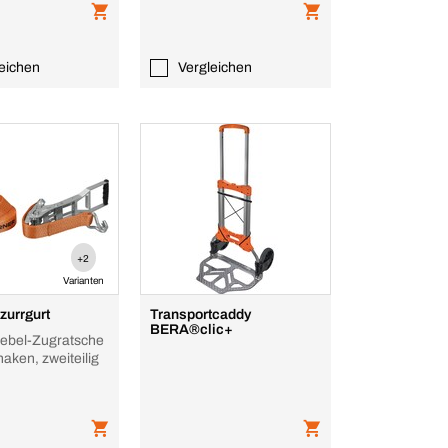
eichen
Vergleichen
+2
Varianten
zurrgurt
Transportcaddy
BERA®clic+
hebel-Zugratsche
haken, zweiteilig