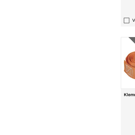
V
Klem