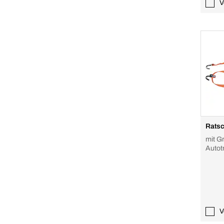
V
Ratsc
mit G
Autot
V