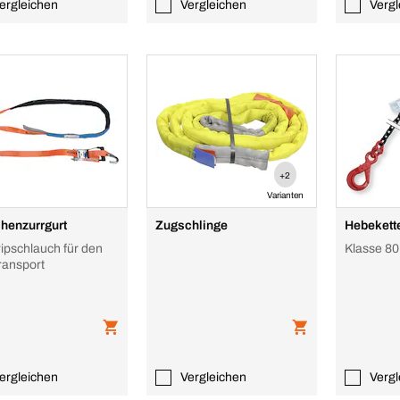
ergleichen
Vergleichen
Vergl
+2
Varianten
henzurrgurt
Zugschlinge
Hebekette
ripschlauch für den
Klasse 80
ransport
ergleichen
Vergleichen
Vergl