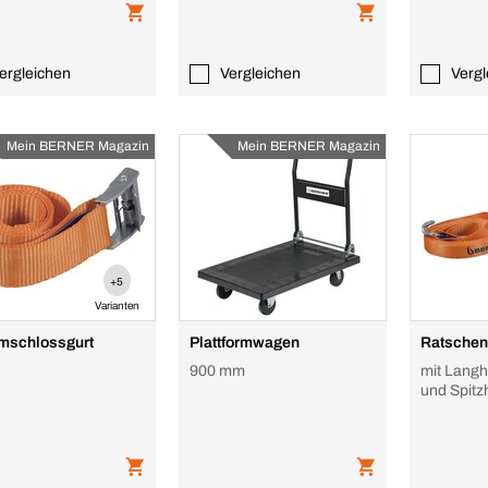
ergleichen
Vergleichen
Vergl
Mein BERNER Magazin
Mein BERNER Magazin
+5
Varianten
mschlossgurt
Plattformwagen
Ratschen
900 mm
mit Lang
und Spitz