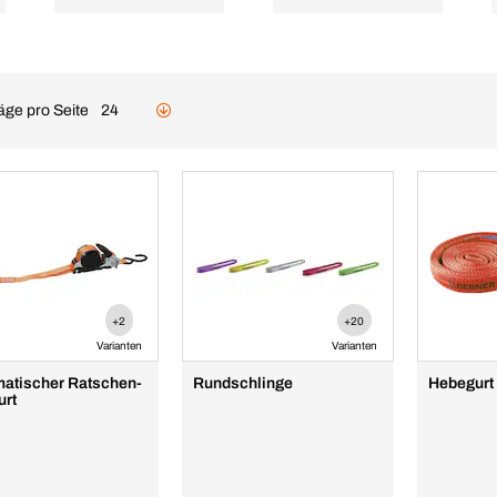
äge pro Seite
24
+2
+20
Varianten
Varianten
atischer Ratschen-
Rundschlinge
Hebegurt
urt