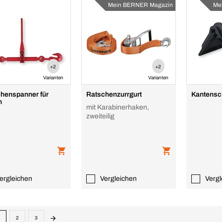
Mein BERNER Magazin
Me
+2
+2
Varianten
Varianten
henspanner für
Ratschenzurrgurt
Kantensc
n
mit Karabinerhaken,
zweiteilig
ergleichen
Vergleichen
Vergl
2
3