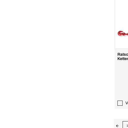
Ratsc
Kette
V
1