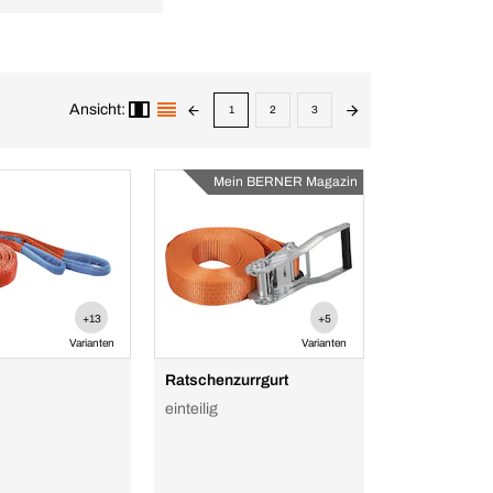
Ansicht:
1
2
3
Mein BERNER Magazin
+13
+5
Varianten
Varianten
Ratschenzurrgurt
einteilig