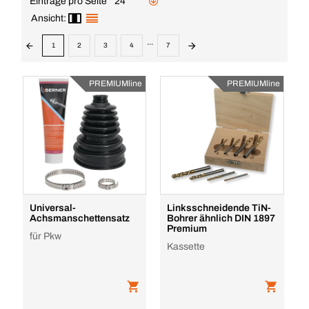
Einträge pro Seite
24
Ansicht:
...
1
2
3
4
7
PREMIUMline
PREMIUMline
Universal-
Linksschneidende TiN-
Achsmanschettensatz
Bohrer ähnlich DIN 1897
Premium
für Pkw
Kassette