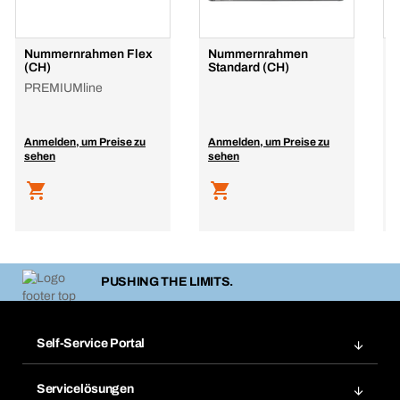
Nummernrahmen Flex
Nummernrahmen
W
(CH)
Standard (CH)
W
PREMIUMline
Anmelden, um Preise zu
Anmelden, um Preise zu
A
sehen
sehen
s
PUSHING THE LIMITS.
Self-Service Portal
Bestellungen
Servicelösungen