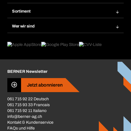
Meine Rechnungen
Bera Modul-Regalsystem
Merklisten
Sortiment
Bera Smart
Nachbestellung
Produktneuheiten
Gefahrenstoffdatenbank
Wer wir sind
Dauerauftrag
Anwendungsgebiete
eProcurement
Was wir anbieten
Rückgabe / Reklamation
Product Compliance
Produktfinder
Was uns antreibt
Broschüren / Kataloge
Corporate Responsibility
Karriere
BERNER Newsletter
Business Conduct
Jetzt abonnieren
061 715 92 22 Deutsch
061 715 93 33 Francais
061 715 92 11 Italiano
info@berner-ag.ch
Kontakt & Kundenservice
FAQs und Hilfe