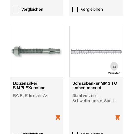
Vergleichen
Vergleichen
+3
Varianten
Bolzenanker
Schraubanker MMS TC
SIMPLEXanchor
timber connect
BA R, Edelstahl A4
Stahl verzinkt,
Schwellenanker, Stahl
verzinkt