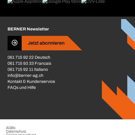
Produktfinder
Was uns antreibt
Broschüren / Kataloge
Corporate Responsibility
Karriere
BERNER Newsletter
Business Conduct
Jetzt abonnieren
061 715 92 22 Deutsch
061 715 93 33 Francais
061 715 92 11 Italiano
info@berner-ag.ch
Kontakt & Kundenservice
FAQs und Hilfe
AGBs
Datenschutz
Cookie-Verwaltung