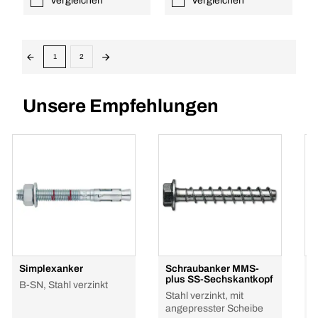
Vergleichen
Vergleichen
1
2
Unsere Empfehlungen
Simplexanker
Schraubanker MMS-
S
plus SS-Sechskantkopf
p
B-SN, Stahl verzinkt
Stahl verzinkt, mit
S
angepresster Scheibe