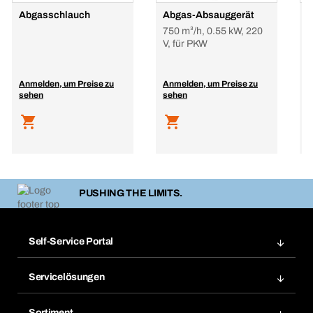
Abgasschlauch
Abgas-Absauggerät
B
750 m³/h, 0.55 kW, 220
e
V, für PKW
r
Anmelden, um Preise zu
Anmelden, um Preise zu
A
sehen
sehen
s
PUSHING THE LIMITS.
Self-Service Portal
Bestellungen
Servicelösungen
Meine Rechnungen
Bera Modul-Regalsystem
Merklisten
Sortiment