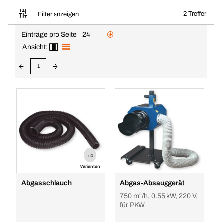
2 Treffer
Filter anzeigen
Einträge pro Seite
24
Ansicht:
1
+4
Varianten
Abgasschlauch
Abgas-Absauggerät
750 m³/h, 0.55 kW, 220 V,
für PKW