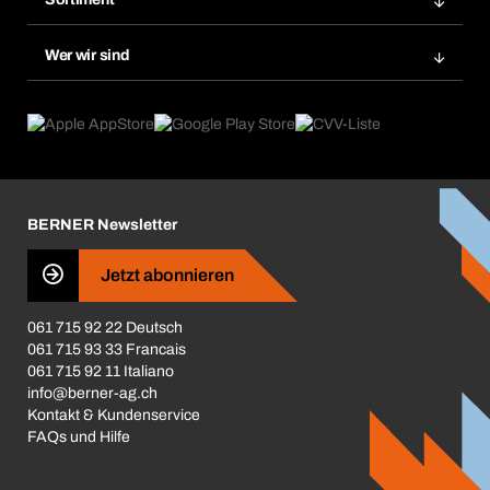
Bera Smart
Nachbestellung
Produktneuheiten
Gefahrenstoffdatenbank
Wer wir sind
Dauerauftrag
Anwendungsgebiete
eProcurement
Was wir anbieten
Rückgabe / Reklamation
Product Compliance
Produktfinder
Was uns antreibt
Broschüren / Kataloge
Corporate Responsibility
Karriere
BERNER Newsletter
Business Conduct
Jetzt abonnieren
061 715 92 22 Deutsch
061 715 93 33 Francais
061 715 92 11 Italiano
info@berner-ag.ch
Kontakt & Kundenservice
FAQs und Hilfe