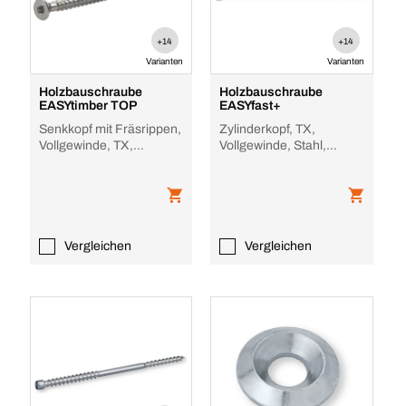
+14
+14
Varianten
Varianten
Holzbauschraube
Holzbauschraube
EASYtimber TOP
EASYfast+
Senkkopf mit Fräsrippen,
Zylinderkopf, TX,
Vollgewinde, TX,
Vollgewinde, Stahl,
verzinkt, RFD TZ
verzinkt, Bohrspitze
Vergleichen
Vergleichen