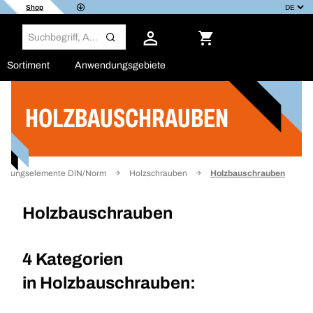
Shop
Sortiment
Anwendungsgebiete
HOLZBAUSCHRAUBEN
Filter
indungselemente DIN/Norm
Holzschrauben
Holzbauschrauben
Holzbauschrauben
4 Kategorien
in
Holzbauschrauben: