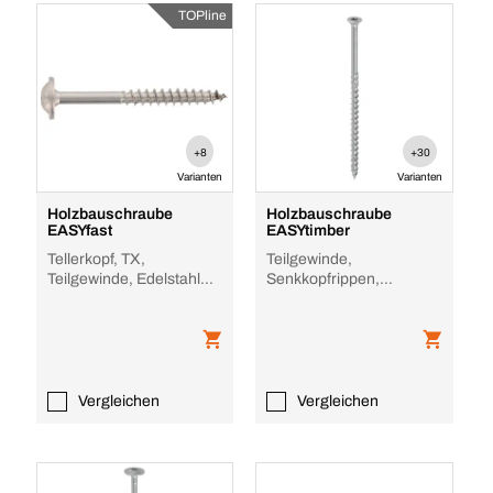
TOPline
+8
+30
Varianten
Varianten
Holzbauschraube
Holzbauschraube
EASYfast
EASYtimber
Tellerkopf, TX,
Teilgewinde,
Teilgewinde, Edelstahl
Senkkopfrippen,
A2, blank, CUT (Kerbe)
Teilgewinde, TX, verzinkt
Vergleichen
Vergleichen