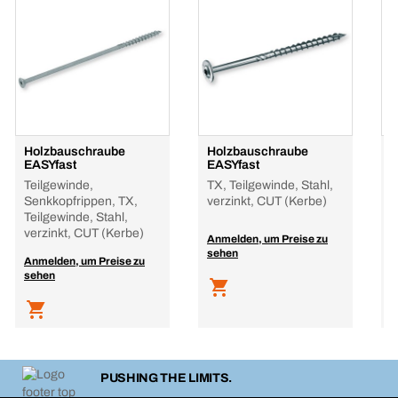
Holzbauschraube
Holzbauschraube
H
EASYfast
EASYfast
E
Teilgewinde,
TX, Teilgewinde, Stahl,
T
Senkkopfrippen, TX,
verzinkt, CUT (Kerbe)
T
Teilgewinde, Stahl,
verzinkt, CUT (Kerbe)
Anmelden, um Preise zu
A
sehen
s
Anmelden, um Preise zu
sehen
PUSHING THE LIMITS.