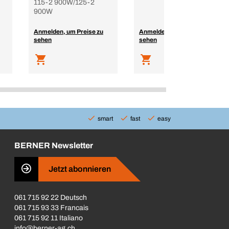
115-2 900W/125-2
900W
Anmelden, um Preise zu
Anmelden, um Preise zu
sehen
sehen
smart
fast
easy
BERNER Newsletter
Jetzt abonnieren
061 715 92 22 Deutsch
061 715 93 33 Francais
061 715 92 11 Italiano
info@berner-ag.ch