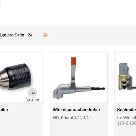
äge pro Seite
24
+13
Varianten
utter
Winkelschraubendreher
Kohlebür
HD, 6-kant 1/4", 1/4 "
für Winke
115-2 13
1700W