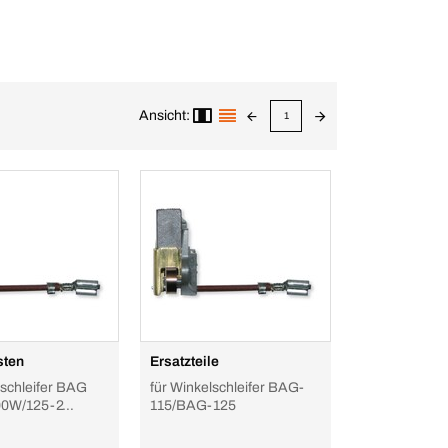
Ansicht:
1
sten
Ersatzteile
lschleifer BAG
für Winkelschleifer BAG-
00W/125-2
115/BAG-125