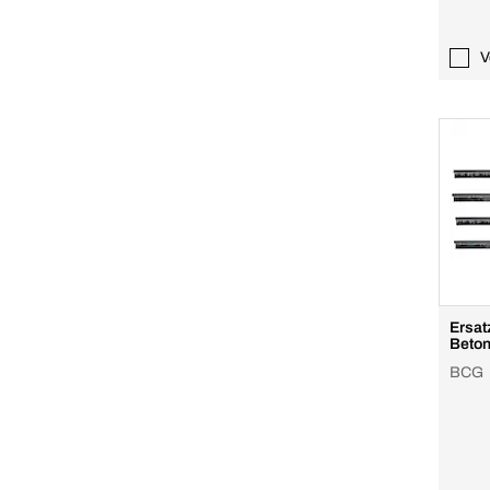
V
Ersatz
Beton
BCG