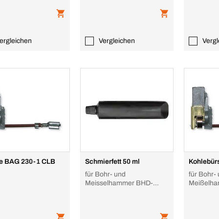
ergleichen
Vergleichen
Vergl
e BAG 230-1 CLB
Schmierfett 50 ml
Kohlebür
für Bohr- und
für Bohr-
Meisselhammer BHD-
Meißelh
5/BHD-8