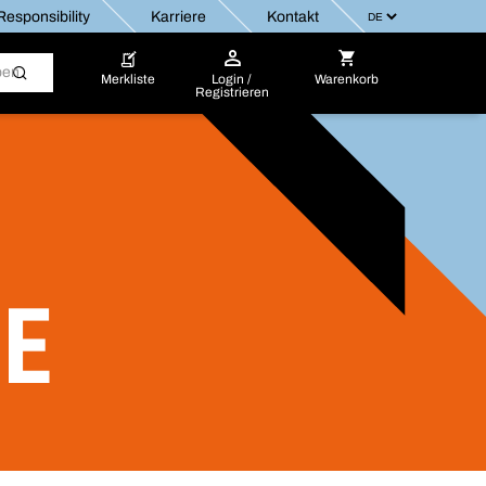
esponsibility
Karriere
Kontakt
Merkliste
Login /
Warenkorb
Registrieren
E