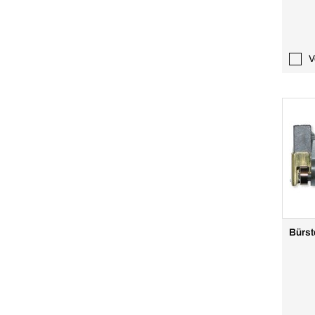
V
Bürst