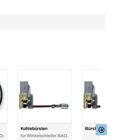
Kohlebürsten
Bürste BAG 230-1 CLB
AG-
für Winkelschleifer BAG