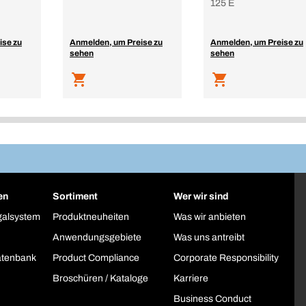
125 E
ise zu
Anmelden, um Preise zu
Anmelden, um Preise zu
sehen
sehen
en
Sortiment
Wer wir sind
galsystem
Produktneuheiten
Was wir anbieten
Anwendungsgebiete
Was uns antreibt
atenbank
Product Compliance
Corporate Responsibility
Broschüren / Kataloge
Karriere
Business Conduct