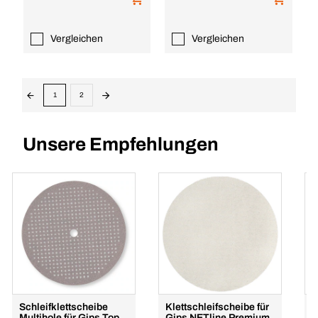
Vergleichen
Vergleichen
1
2
Unsere Empfehlungen
Schleifklettscheibe
Klettschleifscheibe für
K
Multihole für Gips Top
Gips NETline Premium
N