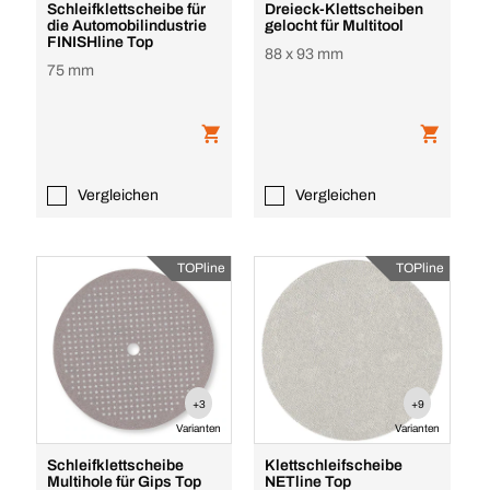
Schleifklettscheibe für
Dreieck-Klettscheiben
die Automobilindustrie
gelocht für Multitool
FINISHline Top
88 x 93 mm
75 mm
Vergleichen
Vergleichen
TOPline
TOPline
+3
+9
Varianten
Varianten
Schleifklettscheibe
Klettschleifscheibe
Multihole für Gips Top
NETline Top