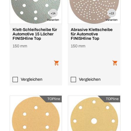
+14
+13
Varianten
Varianten
Klett-Schleifscheibe für
Abrasive Klettscheibe
Automotive 15 Löcher
für Automotive
FINISHline Top
FINISHline Top
150 mm
150 mm
Vergleichen
Vergleichen
TOPline
TOPline