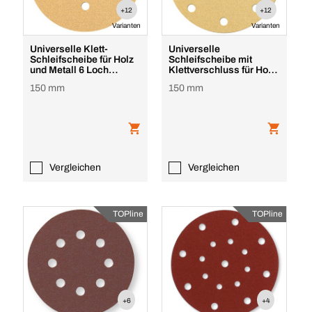
+12
+12
Varianten
Varianten
Universelle Klett-
Universelle
Schleifscheibe für Holz
Schleifscheibe mit
und Metall 6 Loch
Klettverschluss für Holz
UNIline Top
und Metall 9 Löcher UNIl
150 mm
150 mm
Vergleichen
Vergleichen
TOPline
TOPline
+6
+4