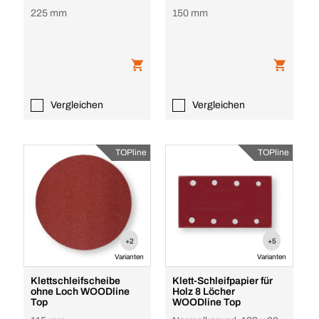
225 mm
150 mm
Vergleichen
Vergleichen
TOPline
TOPline
+2
+5
Varianten
Varianten
Klettschleifscheibe
Klett-Schleifpapier für
ohne Loch WOODline
Holz 8 Löcher
Top
WOODline Top