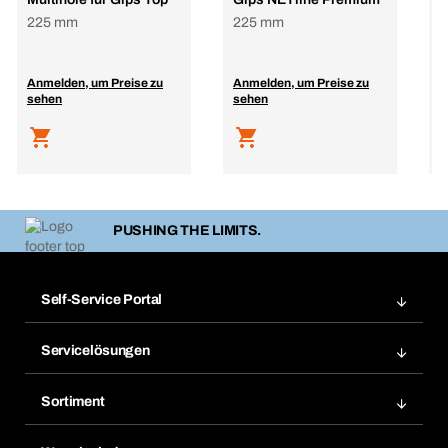
225 mm
225 mm
1
Anmelden, um Preise zu
Anmelden, um Preise zu
A
sehen
sehen
s
PUSHING THE LIMITS.
Self-Service Portal
Bestellungen
Servicelösungen
Meine Rechnungen
Bera Modul-Regalsystem
Merklisten
Sortiment
Bera Smart
Nachbestellung
Produktneuheiten
Gefahrenstoffdatenbank