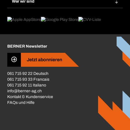
Wer wir sind
Dauerauftrag
Anwendungsgebiete
eProcurement
Was wir anbieten
Rückgabe / Reklamation
Product Compliance
Produktfinder
Was uns antreibt
Broschüren / Kataloge
Corporate Responsibility
Karriere
BERNER Newsletter
Business Conduct
Jetzt abonnieren
061 715 92 22 Deutsch
061 715 93 33 Francais
061 715 92 11 Italiano
info@berner-ag.ch
Kontakt & Kundenservice
FAQs und Hilfe