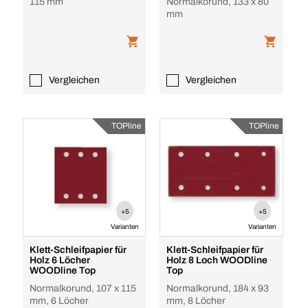
115 mm
Normalkorund, 133 x 80
mm
Vergleichen
Vergleichen
TOPline
TOPline
+5
+5
Varianten
Varianten
Klett-Schleifpapier für
Klett-Schleifpapier für
Holz 6 Löcher
Holz 8 Loch WOODline
WOODline Top
Top
Normalkorund, 107 x 115
Normalkorund, 184 x 93
mm, 6 Löcher
mm, 8 Löcher