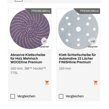
PREMIUMline
PREMIUMline
+5
+16
Varianten
Varianten
Abrasive Klettscheibe
Klett-Schleifscheibe für
für Holz Mehrloch
Automotive 15 Löcher
WOODline Premium
FINISHline Premium
150 mm, 3M™ Hookit™
150 mm
775L
Vergleichen
Vergleichen