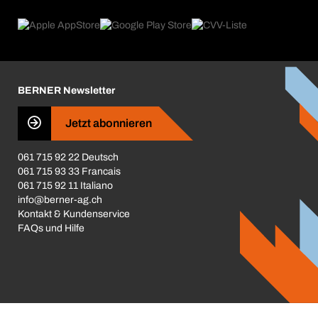
eProcurement
Was wir anbieten
Rückgabe / Reklamation
Product Compliance
Produktfinder
Was uns antreibt
Broschüren / Kataloge
Corporate Responsibility
Karriere
BERNER Newsletter
Business Conduct
Jetzt abonnieren
061 715 92 22 Deutsch
061 715 93 33 Francais
061 715 92 11 Italiano
info@berner-ag.ch
Kontakt & Kundenservice
FAQs und Hilfe