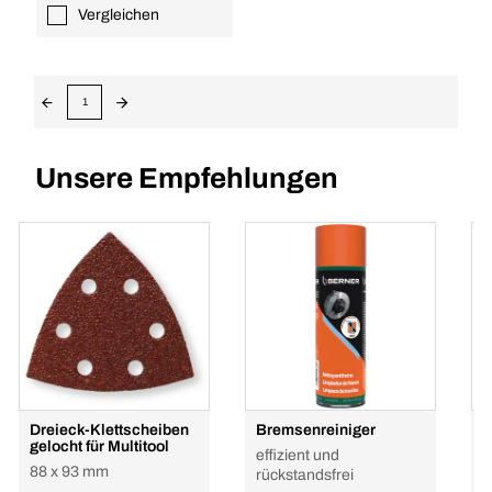
Vergleichen
1
Unsere Empfehlungen
Dreieck-Klettscheiben
Bremsenreiniger
H
gelocht für Multitool
P
effizient und
88 x 93 mm
G
rückstandsfrei
h