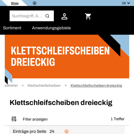
Shop
Sortiment
Anwendungsgebiete
KLETTSCHLEIFSCHEIBEN
Filter
DREIECKIG
chleifmittel
Klettschleifscheiben
Klettschleifscheiben dreieckig
Klettschleifscheiben dreieckig
1 Treffer
Filter anzeigen
Einträge pro Seite
24