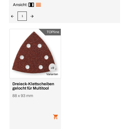
Ansicht:
1
TOPline
+9
Varianten
Dreieck-Klettscheiben
gelocht für Multitool
88 x 93 mm