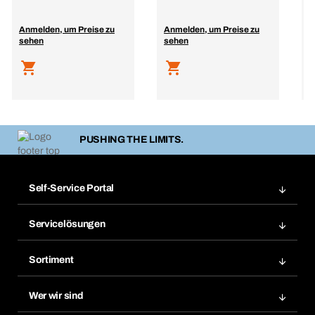
R
Anmelden, um Preise zu
Anmelden, um Preise zu
A
sehen
sehen
s
PUSHING THE LIMITS.
Self-Service Portal
Bestellungen
Servicelösungen
Meine Rechnungen
Bera Modul-Regalsystem
Merklisten
Sortiment
Bera Smart
Nachbestellung
Produktneuheiten
Gefahrenstoffdatenbank
Wer wir sind
Dauerauftrag
Anwendungsgebiete