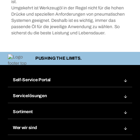
ist.
Umgekehrt ist Werkzeugöl in der Regel nicht für die hohen
Drücke und speziellen Anforderungen von pneumatischen
Systemen geeignet. Deshalb ist es wichtig, immer das
passende Öl für die jeweilige Anwendung zu wählen. So
sicherst du die beste Leistung und Lebensdauer.
PUSHING THE LIMITS.
Self-Service Portal
Bestellungen
Servicelösungen
Meine Rechnungen
Bera Modul-Regalsystem
Merklisten
Sortiment
Bera Smart
Nachbestellung
Produktneuheiten
Gefahrenstoffdatenbank
Wer wir sind
Dauerauftrag
Anwendungsgebiete
eProcurement
Was wir anbieten