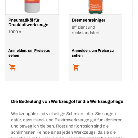
Pneumatiköl für
Bremsenreiniger
H
Druckluftwerkzeuge
P
effizient und
1000 ml
G
rückstandsfrei
h
R
Anmelden, um Preise zu
Anmelden, um Preise zu
A
sehen
sehen
s
Die Bedeutung von Werkzeugöl für die Werkzeugpflege
Werkzeugöle sind vielseitige Schmierstoffe. Sie sorgen
dafür, dass Hand- und Elektrowerkzeuge gut funktionieren
und beweglich bleiben. Rost und Korrosion sind die
schlimmsten Feinde eines jeden Werkzeugs, da sie die