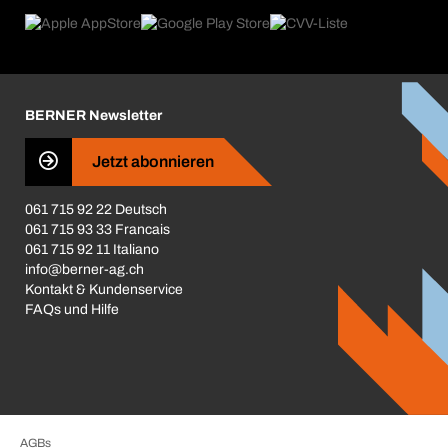
Rückgabe / Reklamation
Product Compliance
Produktfinder
Was uns antreibt
Broschüren / Kataloge
Corporate Responsibility
Karriere
BERNER Newsletter
Business Conduct
Jetzt abonnieren
061 715 92 22 Deutsch
061 715 93 33 Francais
061 715 92 11 Italiano
info@berner-ag.ch
Kontakt & Kundenservice
FAQs und Hilfe
AGBs