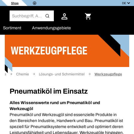
Shop
Sortiment
Anwendungsgebiete
WERKZEUGPFLEGE
Filter
eite
Chemie
Lösungs- und Schmiermittel
Werkzeugpflege
Pneumatiköl im Einsatz
Alles Wissenswerte rund um Pneumatiköl und
Werkzeugöl
Pneumatiköl und Werkzeugöl sind essenzielle Produkte in
den Bereichen Industrie, Handwerk und Bau. Pneumatiköl ist
speziell für Pneumatiksysteme entwickelt und optimiert deren
Leistungsfähigkeit und Lebensdauer. Werkzeugöle hingegen,