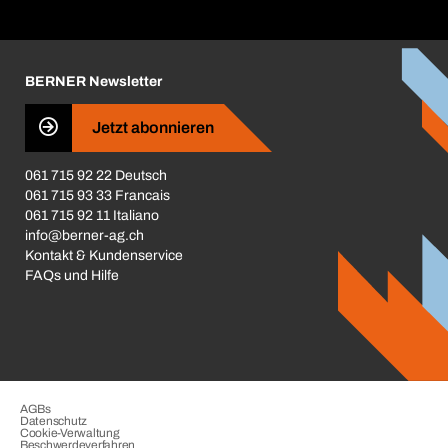
Broschüren / Kataloge
Corporate Responsibility
Karriere
BERNER Newsletter
Business Conduct
Jetzt abonnieren
061 715 92 22 Deutsch
061 715 93 33 Francais
061 715 92 11 Italiano
info@berner-ag.ch
Kontakt & Kundenservice
FAQs und Hilfe
AGBs
Datenschutz
Cookie-Verwaltung
Beschwerdeverfahren