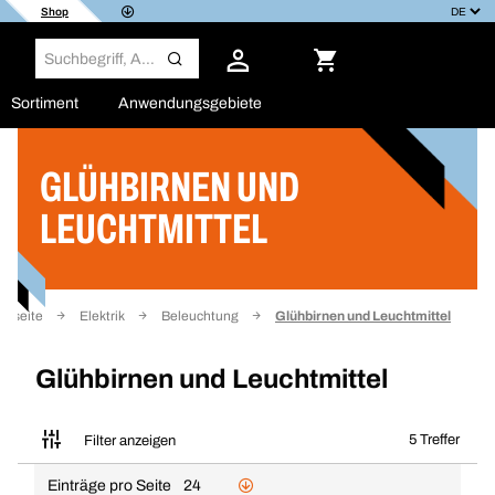
Shop
Sortiment
Anwendungsgebiete
GLÜHBIRNEN UND
Filter
LEUCHTMITTEL
artseite
Elektrik
Beleuchtung
Glühbirnen und Leuchtmittel
Glühbirnen und Leuchtmittel
5 Treffer
Filter anzeigen
Einträge pro Seite
24