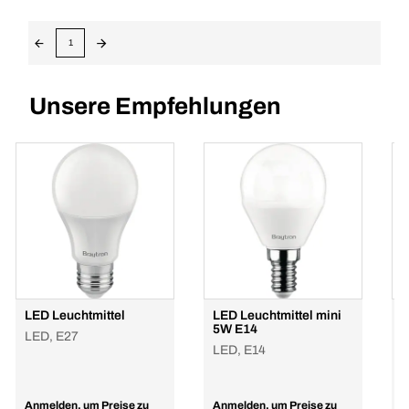
1
Unsere Empfehlungen
LED Leuchtmittel
LED Leuchtmittel mini
L
5W E14
K
LED, E27
LED, E14
L
Anmelden, um Preise zu
Anmelden, um Preise zu
A