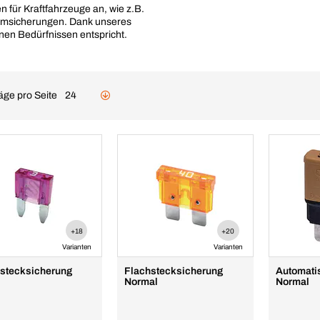
 für Kraftfahrzeuge an, wie z.B.
omsicherungen. Dank unseres
inen Bedürfnissen entspricht.
äge pro Seite
24
+18
+20
Varianten
Varianten
stecksicherung
Flachstecksicherung
Automati
Normal
Normal