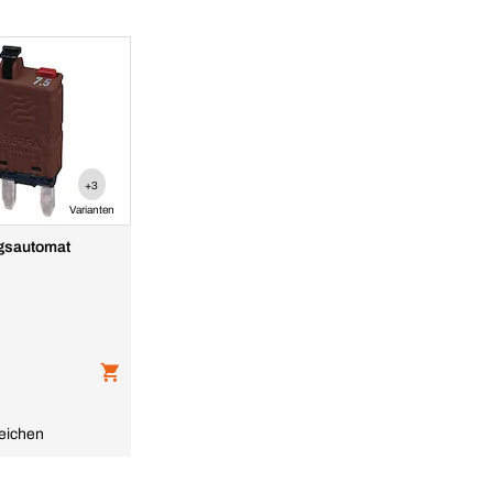
+3
Varianten
gsautomat
eichen