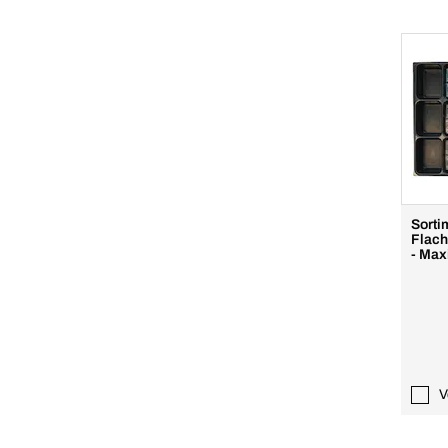
Sorti
Flach
- Max
V