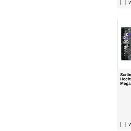
V
Sorti
Hoch
Mega
V