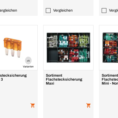
ergleichen
Vergleichen
Vergl
+4
Varianten
stecksicherung
Sortiment
Sortimen
 3
Flachstecksicherung
Flachste
Maxi
Mini - No