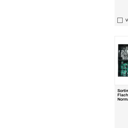
V
Sorti
Flach
Norm