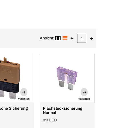
Ansicht:
1
+8
+9
Varianten
Varianten
sche Sicherung
Flachstecksicherung
Normal
mit LED