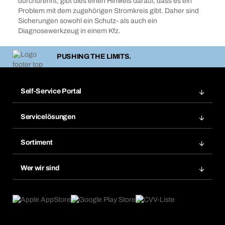
durchbrennt, gibt dies einen Hinweis darauf, dass es ein
Problem mit dem zugehörigen Stromkreis gibt. Daher sind
Sicherungen sowohl ein Schutz- als auch ein
Diagnosewerkzeug in einem Kfz.
PUSHING THE LIMITS.
Self-Service Portal
Bestellungen
Servicelösungen
Meine Rechnungen
Bera Modul-Regalsystem
Merklisten
Sortiment
Bera Smart
Nachbestellung
Produktneuheiten
Gefahrenstoffdatenbank
Wer wir sind
Dauerauftrag
Anwendungsgebiete
eProcurement
Was wir anbieten
Rückgabe / Reklamation
Product Compliance
Produktfinder
Was uns antreibt
Broschüren / Kataloge
Corporate Responsibility