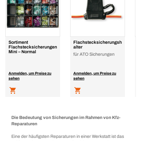
Sortiment
Flachstecksicherungsh
F
Flachstecksicherungen
alter
M
Mini – Normal
für ATO Sicherungen
Anmelden, um Preise zu
Anmelden, um Preise zu
A
sehen
sehen
s
Die Bedeutung von Sicherungen im Rahmen von Kfz-
Reparaturen
Eine der häufigsten Reparaturen in einer Werkstatt ist das