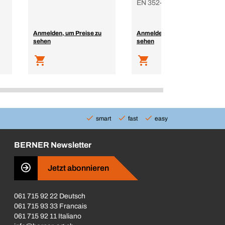
EN 352-2, 300 Paar
Anmelden, um Preise zu
Anmelden, um Preise zu
sehen
sehen
smart
fast
easy
BERNER Newsletter
Jetzt abonnieren
061 715 92 22 Deutsch
061 715 93 33 Francais
061 715 92 11 Italiano