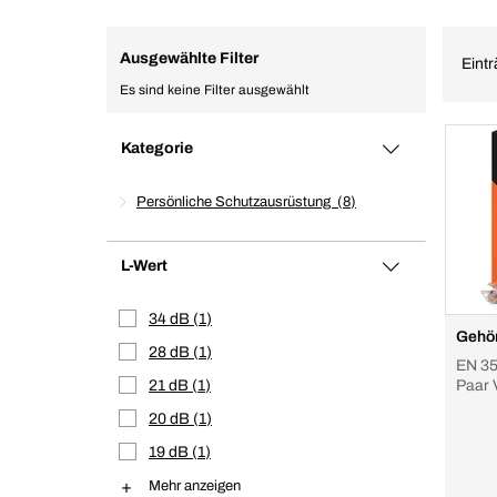
Ausgewählte Filter
Eintr
Es sind keine Filter ausgewählt
Kategorie
Persönliche Schutzausrüstung
8
L-Wert
34 dB
1
Gehör
28 dB
1
EN 35
21 dB
1
Paar 
20 dB
1
19 dB
1
Mehr anzeigen