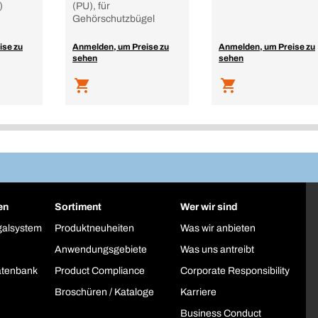
)
(PU), für
Gehörschutzbügel
ise zu
Anmelden, um Preise zu
Anmelden, um Preise zu
sehen
sehen
en
Sortiment
Wer wir sind
galsystem
Produktneuheiten
Was wir anbieten
Anwendungsgebiete
Was uns antreibt
atenbank
Product Compliance
Corporate Responsibility
Broschüren / Kataloge
Karriere
Business Conduct