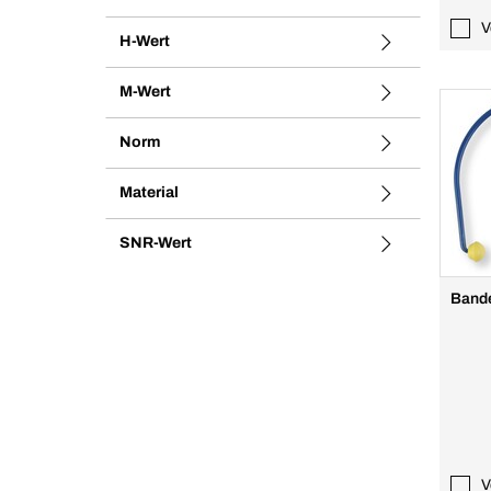
V
H-Wert
M-Wert
Norm
Material
SNR-Wert
Bande
V