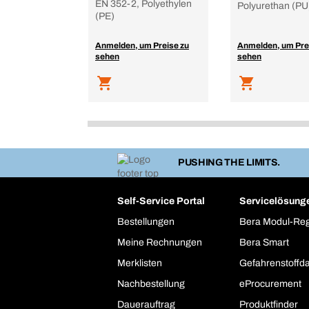
EN 352-2, Polyethylen
Polyurethan (PU
(PE)
Anmelden, um Preise zu
Anmelden, um Pre
sehen
sehen
PUSHING THE LIMITS.
Self-Service Portal
Servicelösung
Bestellungen
Bera Modul-Re
Meine Rechnungen
Bera Smart
Merklisten
Gefahrenstoffd
Nachbestellung
eProcurement
Dauerauftrag
Produktfinder