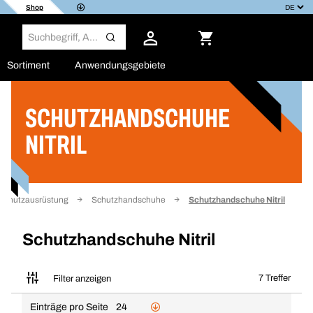
Shop
Sortiment
Anwendungsgebiete
SCHUTZHANDSCHUHE
Filter
NITRIL
 Schutzausrüstung
Schutzhandschuhe
Schutzhandschuhe Nitril
Schutzhandschuhe Nitril
7 Treffer
Filter anzeigen
Einträge pro Seite
24