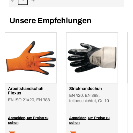
Unsere Empfehlungen
Arbeitshandschuh
Strickhandschuh
S
Flexus
N
EN 420, EN 388,
EN ISO 21420, EN 388
E
teilbeschichtet, Gr. 10
Anmelden, um Preise zu
Anmelden, um Preise zu
A
sehen
sehen
s