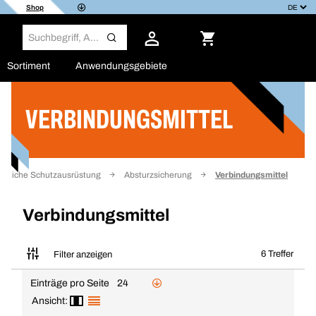
Shop
Sortiment
Anwendungsgebiete
VERBINDUNGSMITTEL
Filter
önliche Schutzausrüstung
Absturzsicherung
Verbindungsmittel
Verbindungsmittel
6 Treffer
Filter anzeigen
Einträge pro Seite
24
Ansicht: