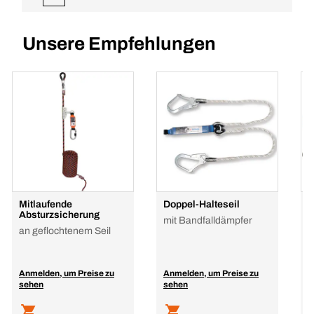
Unsere Empfehlungen
Mitlaufende
Doppel-Halteseil
L
Absturzsicherung
F
mit Bandfalldämpfer
an geflochtenem Seil
z
Anmelden, um Preise zu
Anmelden, um Preise zu
A
sehen
sehen
s