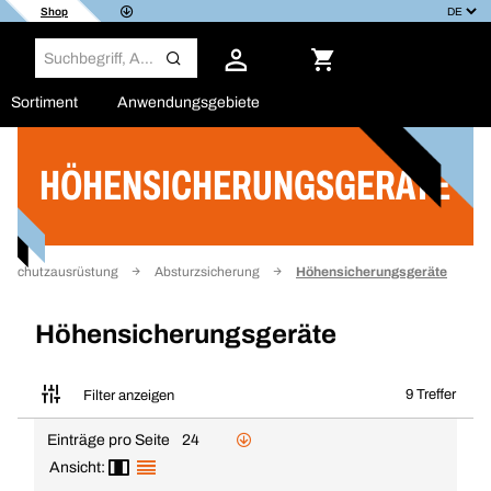
Shop
Sortiment
Anwendungsgebiete
HÖHENSICHERUNGSGERÄTE
Filter
e Schutzausrüstung
Absturzsicherung
Höhensicherungsgeräte
Höhensicherungsgeräte
9 Treffer
Filter anzeigen
Einträge pro Seite
24
Ansicht: