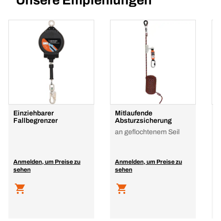
Unsere Empfehlungen
Einziehbarer
Mitlaufende
E
Fallbegrenzer
Absturzsicherung
F
an geflochtenem Seil
A
Anmelden, um Preise zu
Anmelden, um Preise zu
A
sehen
sehen
s