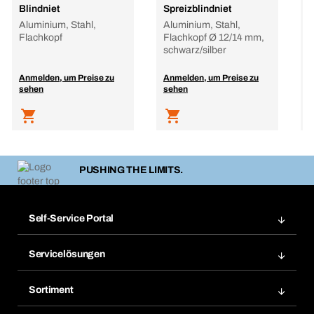
Blindniet
Spreizblindniet
B
Aluminium, Stahl,
Aluminium, Stahl,
A
Flachkopf
Flachkopf Ø 12/14 mm,
F
schwarz/silber
Anmelden, um Preise zu
Anmelden, um Preise zu
A
sehen
sehen
s
PUSHING THE LIMITS.
Self-Service Portal
Bestellungen
Servicelösungen
Meine Rechnungen
Bera Modul-Regalsystem
Merklisten
Sortiment
Bera Smart
Nachbestellung
Produktneuheiten