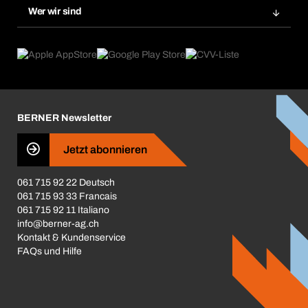
Gefahrenstoffdatenbank
Wer wir sind
Dauerauftrag
Anwendungsgebiete
eProcurement
Was wir anbieten
Rückgabe / Reklamation
Product Compliance
Produktfinder
Was uns antreibt
Broschüren / Kataloge
Corporate Responsibility
Karriere
BERNER Newsletter
Business Conduct
Jetzt abonnieren
061 715 92 22 Deutsch
061 715 93 33 Francais
061 715 92 11 Italiano
info@berner-ag.ch
Kontakt & Kundenservice
FAQs und Hilfe