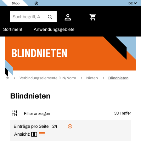
Shop
Sortiment
Anwendungsgebiete
BLINDNIETEN
Filter
tseite
Verbindungselemente DIN/Norm
Nieten
Blindnieten
Blindnieten
33 Treffer
Filter anzeigen
Einträge pro Seite
24
Ansicht: