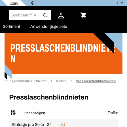
Shop
Sortiment
Anwendungsgebiete
PRESSLASCHENBLINDNIETE
Filter
N
rbindungselemente DIN/Norm
Nieten
Presslaschenblindnieten
Presslaschenblindnieten
1 Treffer
Filter anzeigen
Einträge pro Seite
24