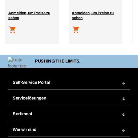
R
Anmelden, um Preise zu
Anmelden, um Preise zu
A
sehen
sehen
s
PUSHING THE LIMITS.
Self-Service Portal
Bestellungen
Servicelösungen
Meine Rechnungen
Bera Modul-Regalsystem
Merklisten
Sortiment
Bera Smart
Nachbestellung
Produktneuheiten
Gefahrenstoffdatenbank
Wer wir sind
Dauerauftrag
Anwendungsgebiete