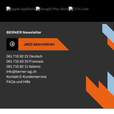
eProcurement
Was wir anbieten
Rückgabe / Reklamation
Product Compliance
Produktfinder
Was uns antreibt
Broschüren / Kataloge
Corporate Responsibility
Karriere
BERNER Newsletter
Business Conduct
Jetzt abonnieren
061 715 92 22 Deutsch
061 715 93 33 Francais
061 715 92 11 Italiano
info@berner-ag.ch
Kontakt & Kundenservice
FAQs und Hilfe