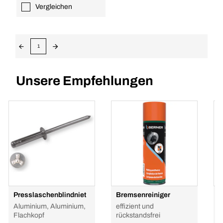
Vergleichen
1
Unsere Empfehlungen
Presslaschenblindniet
Bremsenreiniger
H
P
Aluminium, Aluminium,
effizient und
G
Flachkopf
rückstandsfrei
h