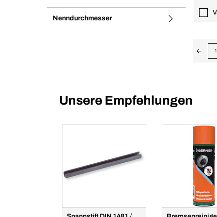
V
Nenndurchmesser
1
Unsere Empfehlungen
Spannstift DIN 1481 /
Bremsenreinige