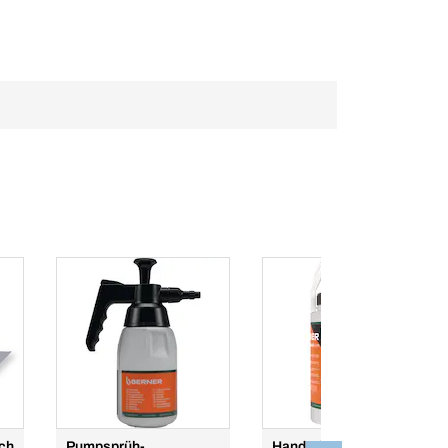
uch
Pumpsprüh-
Handreiniger