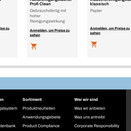
Profi Clean
klassisch
Gebrauchsfertig mit
Papier
hoher
Reinigungswirkung
ise zu
Anmelden, um Preise zu
Anmelden, um Preise zu
sehen
sehen
en
Sortiment
Wer wir sind
galsystem
Produktneuheiten
Was wir anbieten
Anwendungsgebiete
Was uns antreibt
atenbank
Product Compliance
Corporate Responsibility