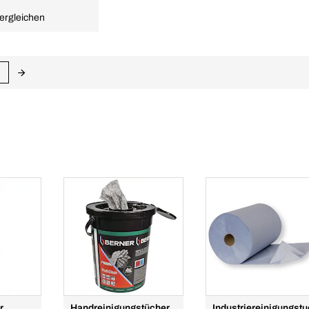
ergleichen
r
Handreinigungstücher
Industriereinigungst