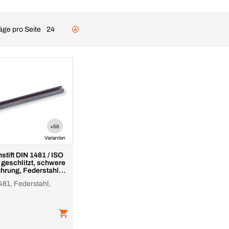
äge pro Seite
24
+56
Varianten
stift DIN 1481 / ISO
 geschlitzt, schwere
hrung, Federstahl
481, Federstahl,