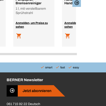
Bremsenreiniger
HandClean Premium
1 l, mit verstellbarem
Sprühstrahl
Anmelden, um Preise zu
Anmelden, um Preise zu
sehen
sehen
smart
fast
easy
BERNER Newsletter
Jetzt abonnieren
061 715 92 22 Deutsch