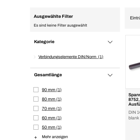
Ausgewählte Filter
Eintr
Es sind keine Filter ausgewählt
Kategorie
Verbindungselemente DIN/Norm
1
Gesamtlänge
90 mm
1
Spann
80 mm
1
8752,
Ausfü
70 mm
1
blank
DIN 1
60 mm
1
blank
50 mm
1
Mehr anzeigen